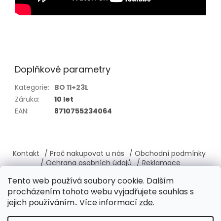
Doplňkové parametry
Kategorie
:
BO 11+23L
Záruka
:
10 let
EAN
:
8710755234064
Z
á
Kontakt
/ Proč nakupovat u nás
/ Obchodní podmínky
p
/ Ochrana osobních údajů
/ Reklamace
a
/ Výměna, vrácení zboží
/ O nás
/ Věrnostní program
Tento web používá soubory cookie. Dalším
t
procházením tohoto webu vyjadřujete souhlas s
í
jejich používáním.. Více informací
zde
.
Vytvořil Shoptet