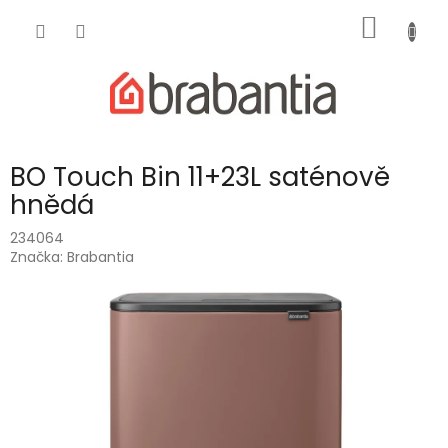
Přejít
NÁKUP
na
obsah
KOŠÍK
BO Touch Bin 11+23L saténově
hnědá
234064
Značka:
Brabantia