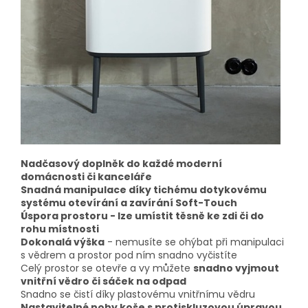
Nadčasový doplněk do každé moderní
domácnosti či kanceláře
Snadná manipulace díky tichému dotykovému
systému otevírání a zavírání Soft-Touch
Úspora prostoru - lze umístit těsně ke zdi či do
rohu místnosti
Dokonalá výška
- nemusíte se ohýbat při manipulaci
s vědrem a prostor pod ním snadno vyčistíte
Celý prostor se otevře a vy můžete
snadno vyjmout
vnitřní vědro či sáček na odpad
Snadno se čistí díky plastovému vnitřnímu vědru
Nastavitelné nohy koše s protiskluzovou úpravou,