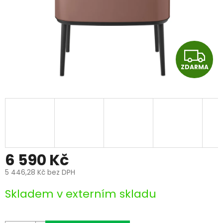
Z
ZDARMA
D
A
R
M
A
6 590 Kč
5 446,28 Kč bez DPH
Měrná
Skladem v externím skladu
cena: