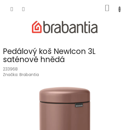
Přejít
NÁKUP
na
obsah
KOŠÍK
Pedálový koš NewIcon 3L
saténově hnědá
233968
Značka:
Brabantia