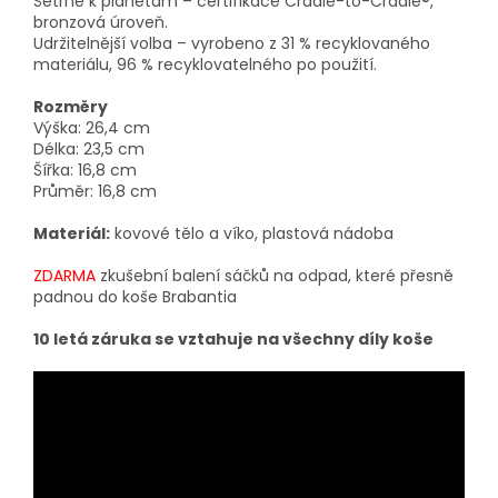
Šetrné k planetám – certifikace Cradle-to-Cradle®,
bronzová úroveň.
Udržitelnější volba – vyrobeno z 31 % recyklovaného
materiálu, 96 % recyklovatelného po použití.
Rozměry
Výška: 26,4 cm
Délka: 23,5 cm
Šířka: 16,8 cm
Průměr: 16,8 cm
Materiál:
kovové tělo a víko, plastová nádoba
ZDARMA
zkušební balení sáčků na odpad, které přesně
padnou do koše Brabantia
10 letá záruka se vztahuje na všechny díly koše