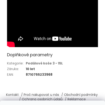
Doplňkové parametry
Kategorie
:
Pedálové koše 3 - 15L
Záruka
:
10 let
EAN
:
8710755233968
Z
á
Kontakt
/ Proč nakupovat u nás
/ Obchodní podmínky
p
/ Ochrana osobních údajů
/ Reklamace
a
/ Výměna, vrácení zboží
/ O nás
/ Věrnostní program