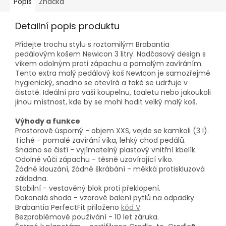
Popis
Značka
Detailní popis produktu
Přidejte trochu stylu s roztomilým Brabantia
pedálovým košem NewIcon 3 litry. Nadčasový design s
víkem odolným proti zápachu a pomalým zavíráním.
Tento extra malý pedálový koš NewIcon je samozřejmě
hygienický, snadno se otevírá a také se udržuje v
čistotě. Ideální pro vaši koupelnu, toaletu nebo jakoukoli
jinou místnost, kde by se mohl hodit velký malý koš.
Výhody a funkce
Prostorově úsporný - objem XXS, vejde se kamkoli (3 l).
Tiché - pomalé zavírání víka, lehký chod pedálů.
Snadno se čistí - vyjímatelný plastový vnitřní kbelík.
Odolné vůči zápachu - těsně uzavírající víko.
Žádné klouzání, žádné škrábání - měkká protiskluzová
základna.
Stabilní - vestavěný blok proti překlopení.
Dokonalá shoda - vzorové balení pytlů na odpadky
Brabantia PerfectFit přiloženo
kód V
.
Bezproblémové používání - 10 let záruka.