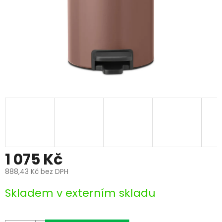
1 075 Kč
888,43 Kč bez DPH
Měrná
Skladem v externím skladu
cena: