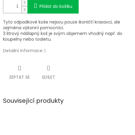
Přidat do košíku
Tyto odpadkové koše nejsou pouze ikoničtí krasavci, ale
zejména výkonní pomocníci.
3 litrový nášlapný koš je svým objemem vhodný např. do
koupelny nebo toaletu.
Detailní informace
ZEPTAT SE
SDÍLET
Související produkty