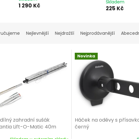
Skladem
1 290 Kč
225 Kč
ručujeme
Nejlevnější
Nejdražší
Nejprodávanější
Abeced
Novinka
dílný zahradní sušák
Háček na oděvy s přísavk
antia Lift-O-Matic 40m
černý