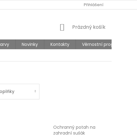
Ů
REKLAMACE
Přihlášení
NÁKUPNÍ
Prázdný košík
KOŠÍK
barvy
Novinky
Kontakty
Věrnostní program
oplňky
Ochranný potah na
zahradní sušák