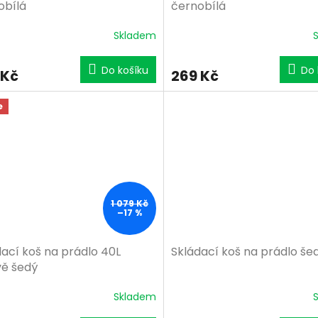
obílá
černobílá
Skladem
Do košíku
Do 
 Kč
269 Kč
e
1 079 Kč
–17 %
dací koš na prádlo 40L
Skládací koš na prádlo še
ě šedý
Skladem