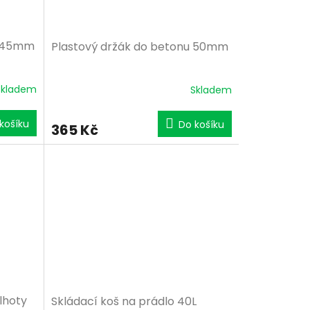
u 45mm
Plastový držák do betonu 50mm
Skladem
Skladem
košíku
Do košíku
365 Kč
lhoty
Skládací koš na prádlo 40L