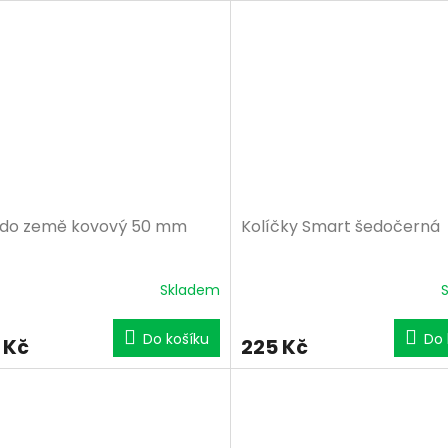
 do země kovový 50 mm
Kolíčky Smart šedočerná
Skladem
Do košíku
Do 
 Kč
225 Kč