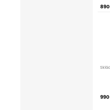
890
Sklá
990