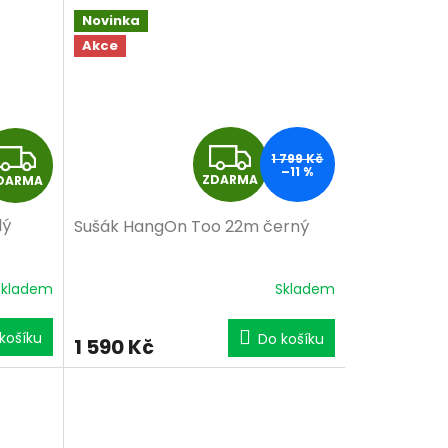
Novinka
Akce
Z
Z
1 799 Kč
–11 %
ZDARMA
DARMA
D
D
lý
Sušák HangOn Too 22m černý
A
A
R
R
Skladem
Skladem
M
M
košíku
Do košíku
1 590 Kč
A
A