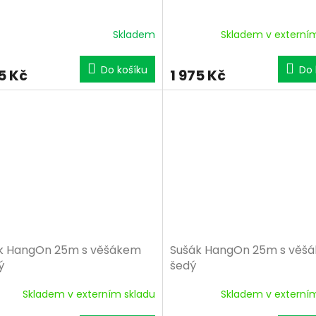
Skladem
Skladem v externí
Do košíku
Do 
5 Kč
1 975 Kč
k HangOn 25m s věšákem
Sušák HangOn 25m s věš
ý
šedý
Skladem v externím skladu
Skladem v externí