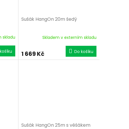
Sušák HangOn 20m šedý
m skladu
Skladem v externím skladu
košíku
Do košíku
1 669 Kč
Sušák HangOn 25m s věšákem