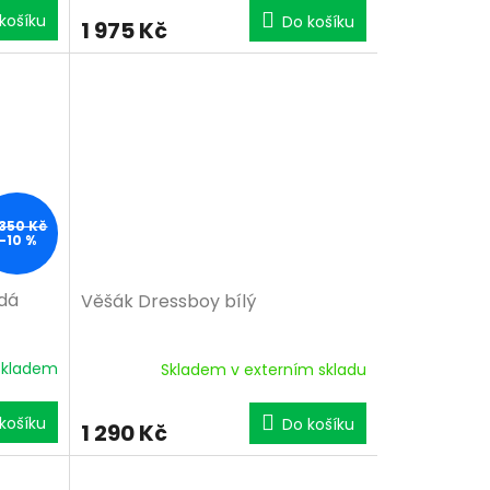
košíku
Do košíku
1 975 Kč
 350 Kč
–10 %
dá
Věšák Dressboy bílý
Skladem
Skladem v externím skladu
košíku
Do košíku
1 290 Kč