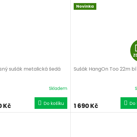
Novinka
Z
sný sušák metalická šedá
Sušák HangOn Too 22m bí
Skladem
Do košíku
Do 
0 Kč
1 690 Kč