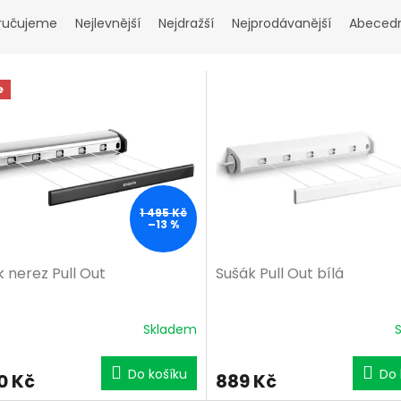
ručujeme
Nejlevnější
Nejdražší
Nejprodávanější
Abeced
e
1 495 Kč
–13 %
 nerez Pull Out
Sušák Pull Out bílá
Skladem
Do košíku
Do 
0 Kč
889 Kč