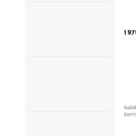
1 97
Sušá
čern