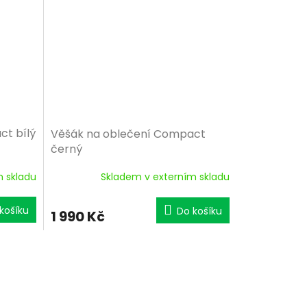
ct bílý
Věšák na oblečení Compact
černý
m skladu
Skladem v externím skladu
košíku
Do košíku
1 990 Kč