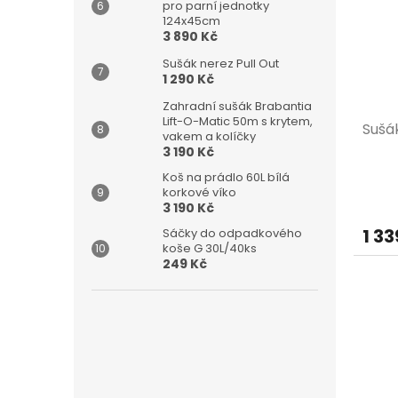
pro parní jednotky
124x45cm
3 890 Kč
Sušák nerez Pull Out
1 290 Kč
Zahradní sušák Brabantia
Lift-O-Matic 50m s krytem,
Sušá
vakem a kolíčky
3 190 Kč
Koš na prádlo 60L bílá
korkové víko
3 190 Kč
1 33
Sáčky do odpadkového
koše G 30L/40ks
249 Kč