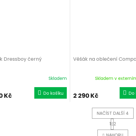
k Dressboy černý
Věšák na oblečení Compa
Skladem
Skladem v externí
Do košíku
Do 
0 Kč
2 290 Kč
NAČÍST DALŠÍ 4
S
1
2
t
O
r
v
NAHORU