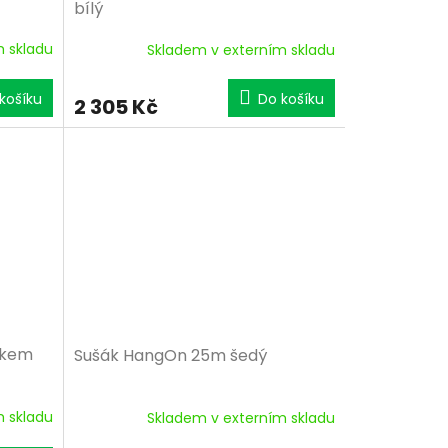
bílý
m skladu
Skladem v externím skladu
košíku
Do košíku
2 305 Kč
ákem
Sušák HangOn 25m šedý
m skladu
Skladem v externím skladu