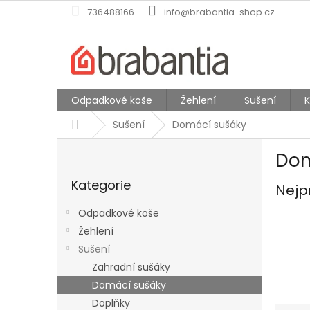
Přejít
736488166
info@brabantia-shop.cz
na
obsah
Odpadkové koše
Žehlení
Sušení
Domů
Sušení
Domácí sušáky
P
Dom
o
Přeskočit
s
Kategorie
kategorie
Nejp
t
r
Odpadkové koše
a
Žehlení
n
Sušení
n
í
Zahradní sušáky
p
Domácí sušáky
a
Doplňky