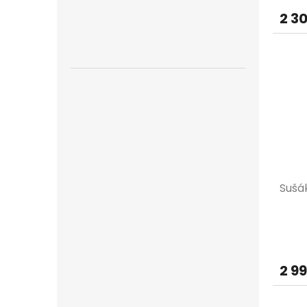
2 3
Sušá
2 9