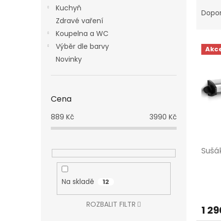
Ř
n
Kuchyň
a
e
Dopo
Zdravé vaření
z
l
e
Koupelna a WC
V
n
Výběr dle barvy
Akc
ý
í
Novinky
p
p
i
r
s
o
p
d
Cena
r
u
889
Kč
3990
Kč
o
k
d
t
u
ů
Sušák
k
t
ů
Na skladě
12
ROZBALIT FILTR
1 29