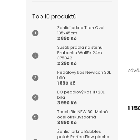
Top 10 produktů
Žehlicí prkno Titan Oval
135x45cm
2 890 Kč
Sušák prádla na stěnu
Brabantia WallFix 24m
375842
2 390 Kč
Závě
Pedálový koš NewIcon 30L
bílá
1 890 Kč
BO pedálový koš 11+23L
bílá
3 990 Kč
1 15
Touch Bin NEW 30L Matná
ocel otiskuvzdorná
3 890 Kč
Žehlicí prkno Bubbles
potah PerfectFlow plocha