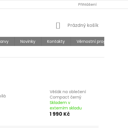
Ů
REKLAMACE
Přihlášení
NÁKUPNÍ
Prázdný košík
KOŠÍK
barvy
Novinky
Kontakty
Věrnostní program
Věšák na oblečení
ílá
Compact černý
Skladem v
externím skladu
1 990 Kč