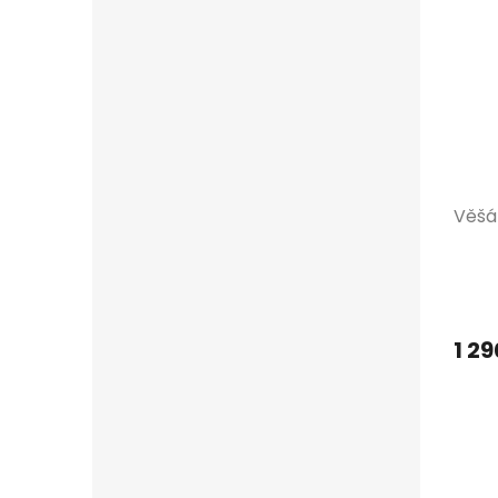
Věšá
1 29