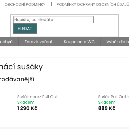
OBCHODNÍ PODMÍNKY
PODMÍNKY OCHRANY OSOBNÍCH ÚDAJ
HLEDAT
Kuchyň
Zdravé vaření
Koupelna a WC
Výběr dle 
ácí sušáky
rodávanější
Sušák nerez Pull Out
Sušák Pull Out b
Skladem
Skladem
1 290 Kč
889 Kč