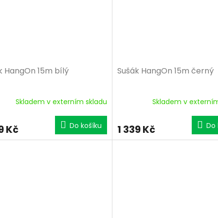
k HangOn 15m bílý
Sušák HangOn 15m černý
Skladem v externím skladu
Skladem v externí
Do košíku
Do 
9 Kč
1 339 Kč