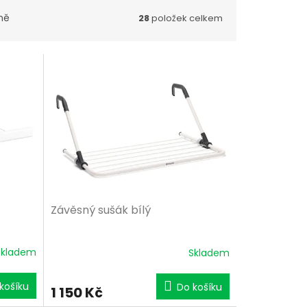
ně
28
položek celkem
Závěsný sušák bílý
Skladem
Skladem
košíku
Do košíku
1 150 Kč