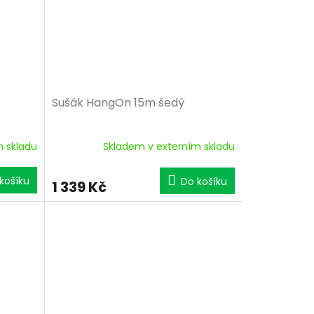
Sušák HangOn 15m šedý
m skladu
Skladem v externím skladu
košíku
Do košíku
1 339 Kč