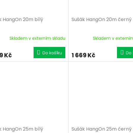
k HangOn 20m bílý
Sušák HangOn 20m černý
Skladem v externím skladu
Skladem v externí
Do košíku
Do 
9 Kč
1 669 Kč
k HangOn 25m bílý
Sušák HangOn 25m černý