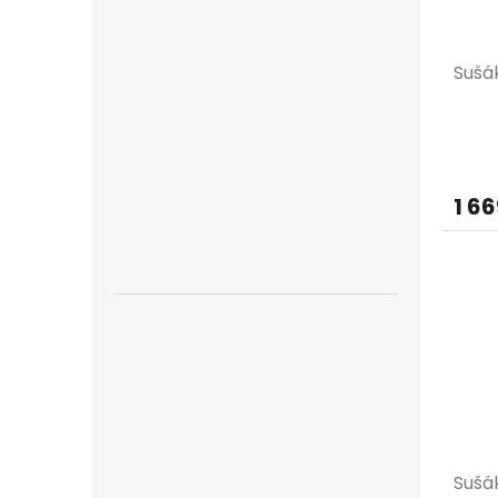
Sušá
1 66
Sušá