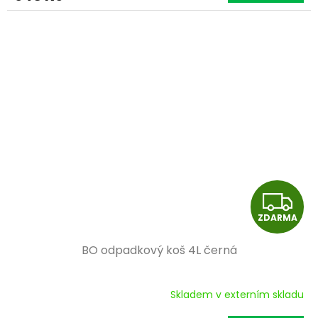
A
Z
ZDARMA
D
BO odpadkový koš 4L černá
A
R
Skladem v externím skladu