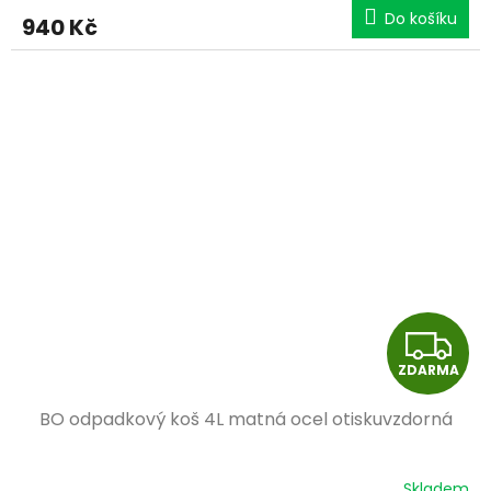
M
Do košíku
940 Kč
A
Z
ZDARMA
D
BO odpadkový koš 4L matná ocel otiskuvzdorná
A
R
Skladem