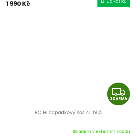
Do košíku
1 990 Kč
A
Z
ZDARMA
D
BO HI odpadkový koš 4L bílá
A
R
Skladem v externím skladu