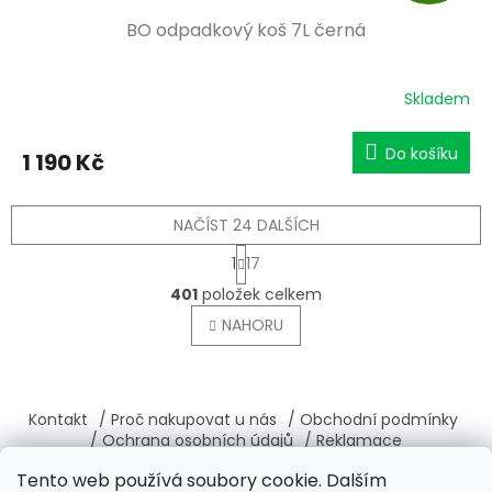
D
BO odpadkový koš 7L černá
A
R
Skladem
M
Do košíku
1 190 Kč
A
NAČÍST 24 DALŠÍCH
S
1
17
t
O
r
401
položek celkem
v
á
l
NAHORU
n
á
k
o
d
v
Z
a
á
c
á
Kontakt
/ Proč nakupovat u nás
/ Obchodní podmínky
n
í
p
í
/ Ochrana osobních údajů
/ Reklamace
p
a
/ Výměna, vrácení zboží
/ O nás
/ Věrnostní program
r
Tento web používá soubory cookie. Dalším
t