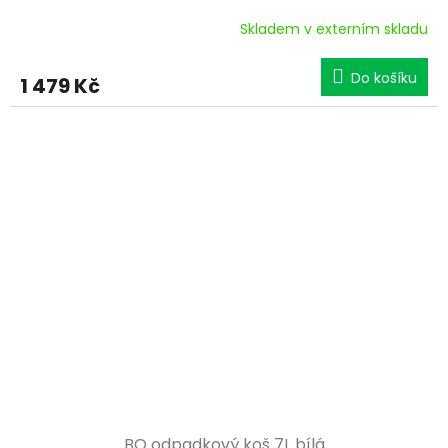
R
Skladem v externím skladu
M
Do košíku
1 479 Kč
A
BO odpadkový koš 7L bílá