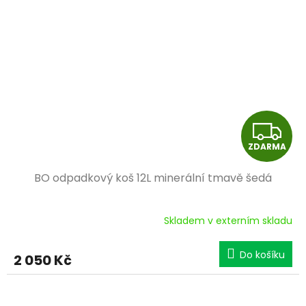
Z
ZDARMA
D
BO odpadkový koš 12L minerální tmavě šedá
A
R
Skladem v externím skladu
M
Do košíku
2 050 Kč
A