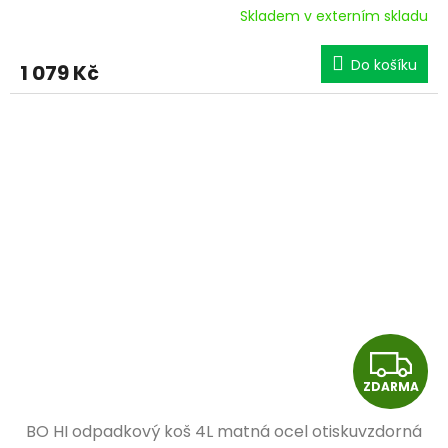
R
Skladem v externím skladu
M
Do košíku
1 079 Kč
A
Z
ZDARMA
D
BO HI odpadkový koš 4L matná ocel otiskuvzdorná
A