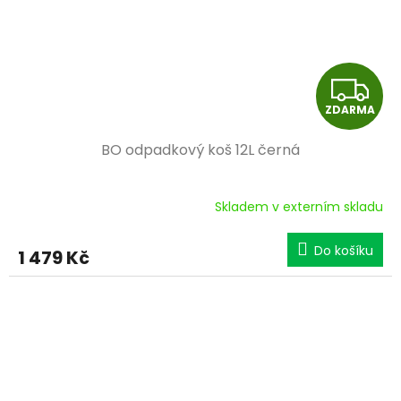
Z
ZDARMA
D
BO odpadkový koš 12L černá
A
R
Skladem v externím skladu
M
Do košíku
1 479 Kč
A