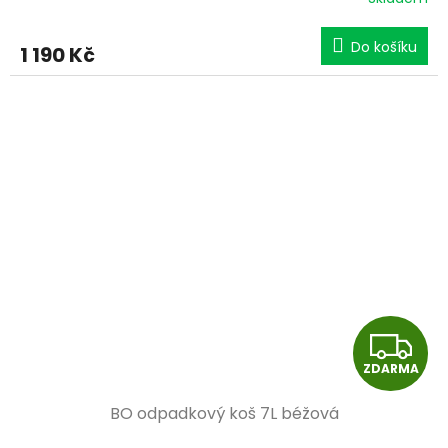
M
Do košíku
1 190 Kč
A
Z
ZDARMA
D
BO odpadkový koš 7L béžová
A