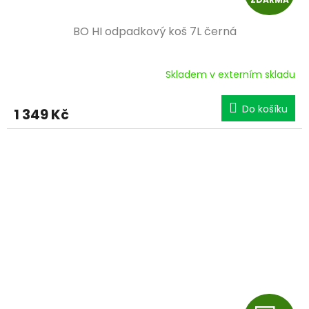
D
BO HI odpadkový koš 7L černá
A
R
Skladem v externím skladu
M
Do košíku
1 349 Kč
A