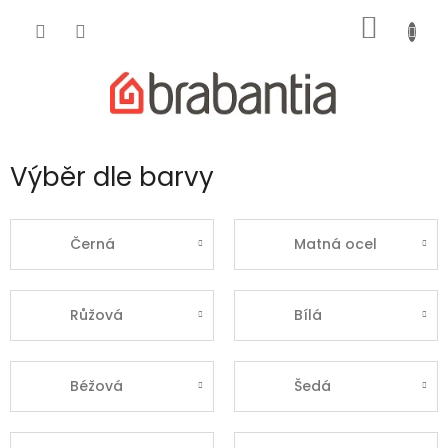
Přejít
NÁKUP
na
obsah
KOŠÍK
Výběr dle barvy
Černá
Matná ocel
Růžová
Bílá
Béžová
Šedá