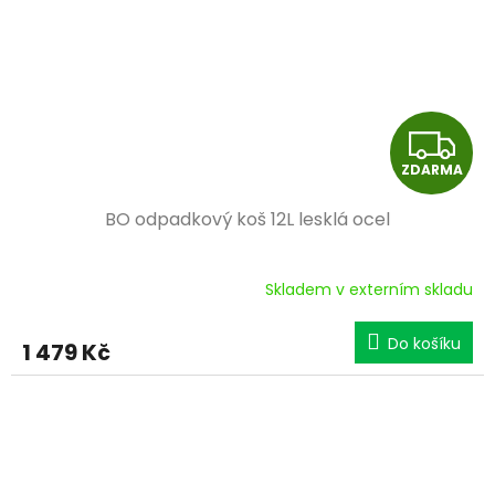
Z
ZDARMA
D
BO odpadkový koš 12L lesklá ocel
A
R
Skladem v externím skladu
M
Do košíku
1 479 Kč
A