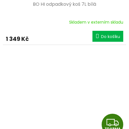
BO HI odpadkový koš 7L bílá
A
R
Skladem v externím skladu
M
Do košíku
1 349 Kč
A
Z
ZDARMA