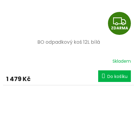
Z
ZDARMA
D
BO odpadkový koš 12L bílá
A
R
Skladem
M
Do košíku
1 479 Kč
A