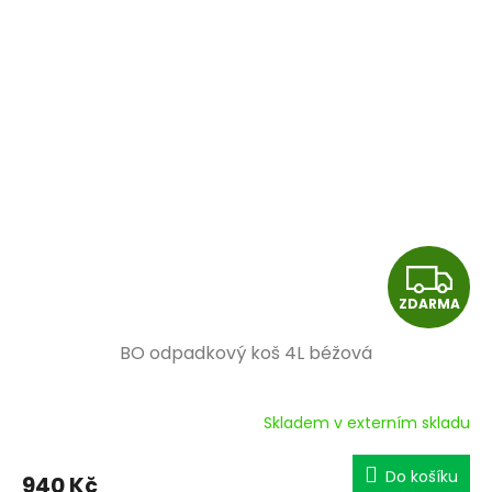
Z
ZDARMA
D
BO odpadkový koš 4L béžová
A
R
Skladem v externím skladu
M
Do košíku
940 Kč