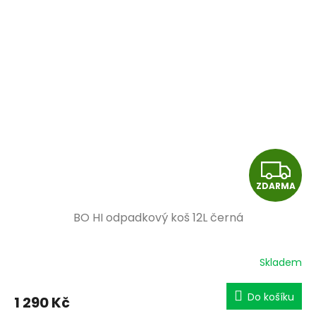
Z
ZDARMA
D
BO HI odpadkový koš 12L černá
A
R
Skladem
M
Do košíku
1 290 Kč