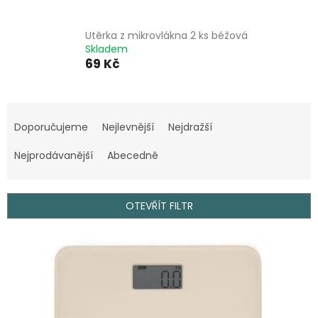
Utěrka z mikrovlákna 2 ks béžová
Skladem
69 Kč
Ř
a
Doporučujeme
Nejlevnější
Nejdražší
z
e
Nejprodávanější
Abecedně
n
í
p
OTEVŘÍT FILTR
r
o
V
d
ý
u
p
k
i
t
s
ů
p