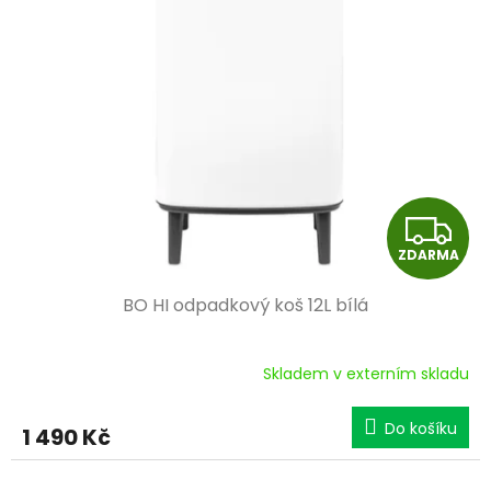
Z
ZDARMA
D
BO HI odpadkový koš 12L bílá
A
R
Skladem v externím skladu
M
Do košíku
1 490 Kč
A