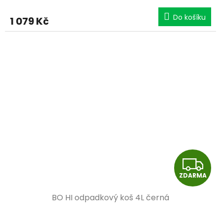
M
Do košíku
1 079 Kč
A
Z
ZDARMA
D
BO HI odpadkový koš 4L černá
A