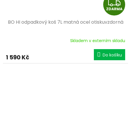
Z
ZDARMA
D
BO HI odpadkový koš 7L matná ocel otiskuvzdorná
A
R
Skladem v externím skladu
M
Do košíku
1 590 Kč
A