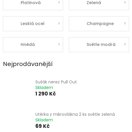
Platinová
Zelená
Lesklá ocel
Champagne
Hnědá
Světle modrá
Nejprodávanější
Sušák nerez Pull Out
Skladem
1 290 Kč
Utěrka z mikrovlákna 2 ks světle zelená
Skladem
69 Kč