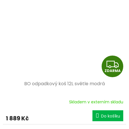
Z
ZDARMA
D
BO odpadkový koš 12L světle modrá
A
R
Skladem v externím skladu
M
Do košíku
1 889 Kč
A