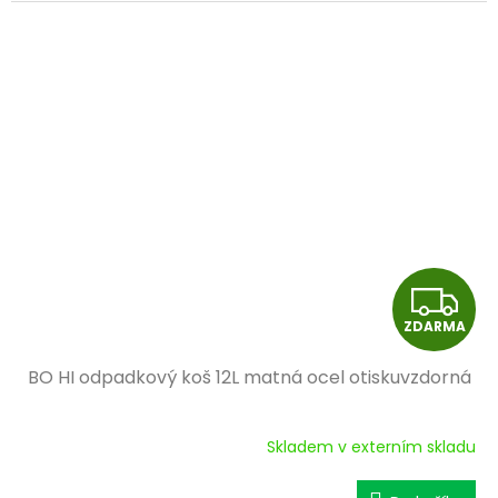
A
Z
ZDARMA
D
BO HI odpadkový koš 12L matná ocel otiskuvzdorná
A
R
Skladem v externím skladu
M