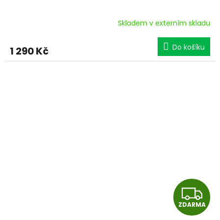
R
Skladem v externím skladu
M
Do košíku
1 290 Kč
A
Z
ZDARMA
D