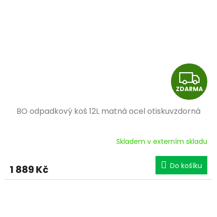
Z
ZDARMA
D
BO odpadkový koš 12L matná ocel otiskuvzdorná
A
R
Skladem v externím skladu
M
Do košíku
1 889 Kč
A