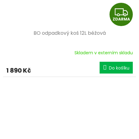
Z
ZDARMA
D
BO odpadkový koš 12L béžová
A
R
Skladem v externím skladu
M
Do košíku
1 890 Kč
A