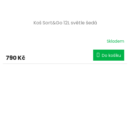
Koš Sort&Go 12L světle šedá
Skladem
Do košíku
790 Kč