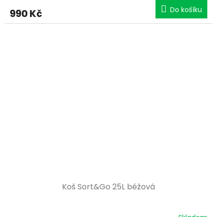
Do košíku
990 Kč
Koš Sort&Go 25L béžová