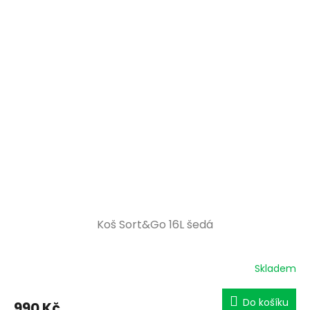
Koš Sort&Go 16L šedá
Skladem
Do košíku
990 Kč