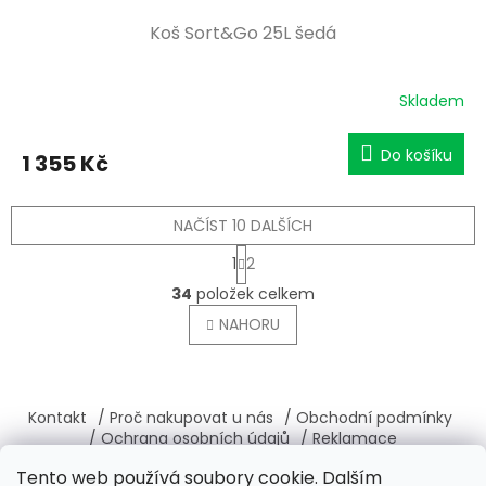
Koš Sort&Go 25L šedá
Skladem
Do košíku
1 355 Kč
NAČÍST 10 DALŠÍCH
S
1
2
t
O
r
34
položek celkem
v
á
l
NAHORU
n
á
k
o
d
v
Z
a
á
c
á
Kontakt
/ Proč nakupovat u nás
/ Obchodní podmínky
n
í
p
í
/ Ochrana osobních údajů
/ Reklamace
p
a
/ Výměna, vrácení zboží
/ O nás
/ Věrnostní program
r
Tento web používá soubory cookie. Dalším
t