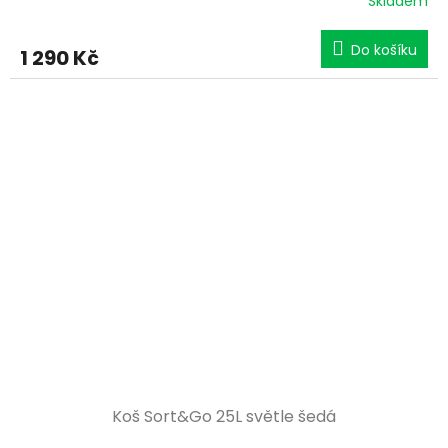
Skladem
Do košíku
1 290 Kč
Koš Sort&Go 25L světle šedá