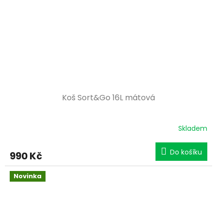
Koš Sort&Go 16L mátová
Skladem
Do košíku
990 Kč
Novinka