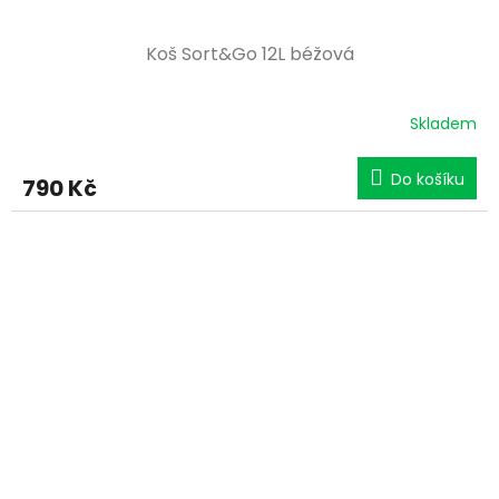
Koš Sort&Go 12L béžová
Skladem
Do košíku
790 Kč