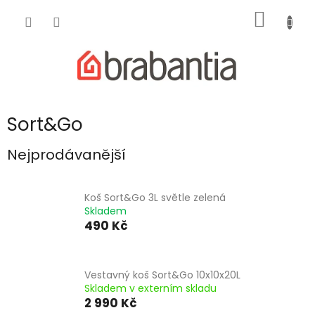
Přejít
NÁKUP
na
obsah
KOŠÍK
Sort&Go
Nejprodávanější
Koš Sort&Go 3L světle zelená
Skladem
490 Kč
Vestavný koš Sort&Go 10x10x20L
Skladem v externím skladu
2 990 Kč