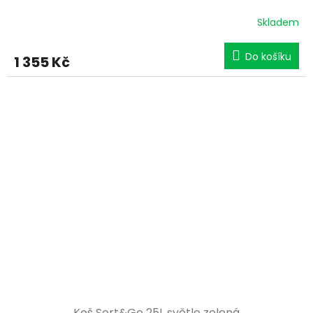
Skladem
Do košíku
1 355 Kč
Koš Sort&Go 25L světle zelená