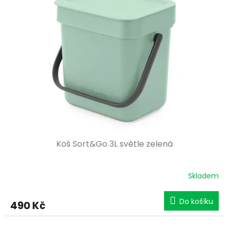
Koš Sort&Go 3L světle zelená
Skladem
Do košíku
490 Kč