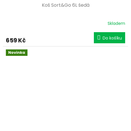
Koš Sort&Go 6L šedá
Skladem
Do košíku
659 Kč
Novinka