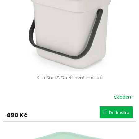
Koš Sort&Go 3L světle šedá
Skladem
Do košíku
490 Kč