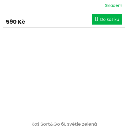
Skladem
Do košíku
590 Kč
Koš Sort&Go 6L světle zelená