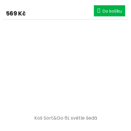
Do košíku
569 Kč
Koš Sort&Go 6L světle šedá