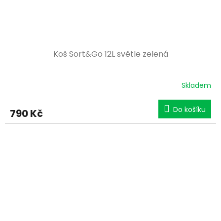
Koš Sort&Go 12L světle zelená
Skladem
Do košíku
790 Kč