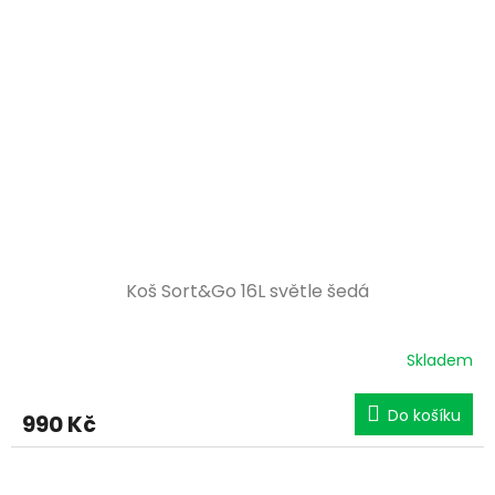
Koš Sort&Go 16L světle šedá
Skladem
Do košíku
990 Kč