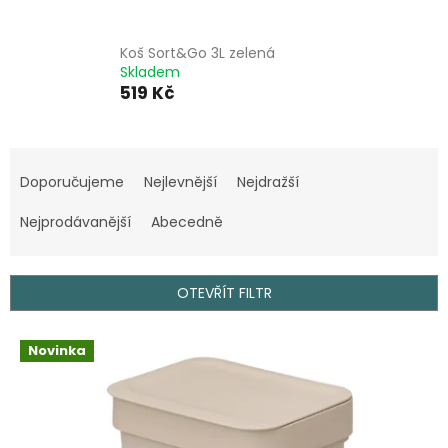
Koš Sort&Go 3L zelená
Skladem
519 Kč
Ř
a
Doporučujeme
Nejlevnější
Nejdražší
z
e
Nejprodávanější
Abecedně
n
í
p
OTEVŘÍT FILTR
r
o
V
Novinka
d
ý
u
p
k
i
t
s
ů