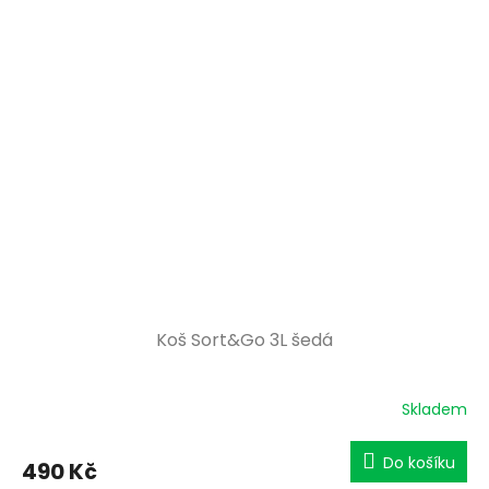
Koš Sort&Go 3L šedá
Skladem
Do košíku
490 Kč