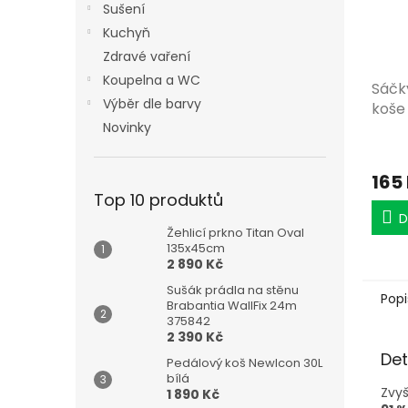
Sušení
Kuchyň
Zdravé vaření
Koupelna a WC
Sáčk
Výběr dle barvy
koše
Novinky
165
Top 10 produktů
D
Žehlicí prkno Titan Oval
135x45cm
2 890 Kč
Sušák prádla na stěnu
Popi
Brabantia WallFix 24m
375842
2 390 Kč
Det
Pedálový koš NewIcon 30L
bílá
Zvyš
1 890 Kč