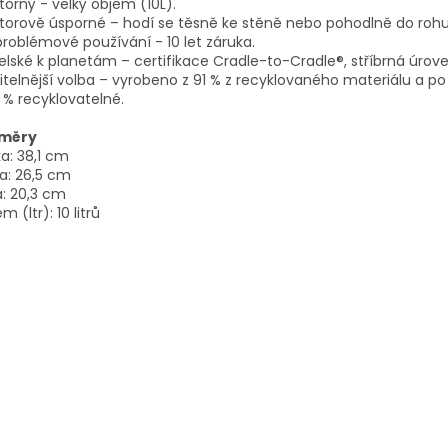
torný - velký objem (10L).
torově úsporné – hodí se těsně ke stěně nebo pohodlně do rohu
roblémové používání - 10 let záruka.
elské k planetám – certifikace Cradle-to-Cradle®, stříbrná úrove
itelnější volba – vyrobeno z 91 % z recyklovaného materiálu a po 
 % recyklovatelné.
měry
a: 38,1 cm
a: 26,5 cm
a: 20,3 cm
m (ltr): 10 litrů