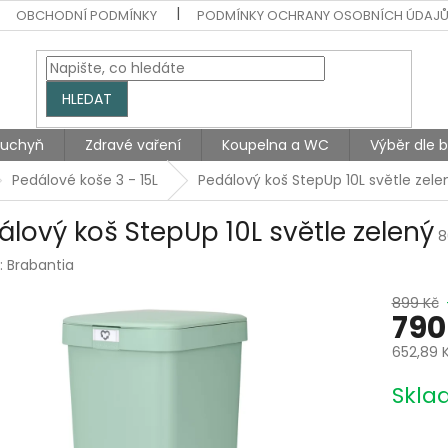
OBCHODNÍ PODMÍNKY
PODMÍNKY OCHRANY OSOBNÍCH ÚDAJ
HLEDAT
Kuchyň
Zdravé vaření
Koupelna a WC
Výběr dle 
Pedálové koše 3 - 15L
Pedálový koš StepUp 10L světle zele
álový koš StepUp 10L světle zelený
8
:
Brabantia
899 Kč
790
652,89 
Měrná
Skla
cena: