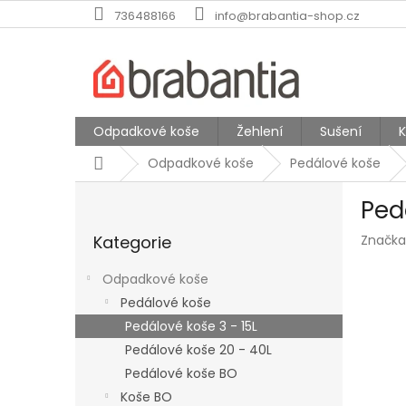
Přejít
736488166
info@brabantia-shop.cz
na
obsah
Odpadkové koše
Žehlení
Sušení
Domů
Odpadkové koše
Pedálové koše
P
Ped
o
Přeskočit
s
Kategorie
Značka
kategorie
t
r
Odpadkové koše
a
Pedálové koše
n
Pedálové koše 3 - 15L
n
í
Pedálové koše 20 - 40L
p
Pedálové koše BO
a
Koše BO