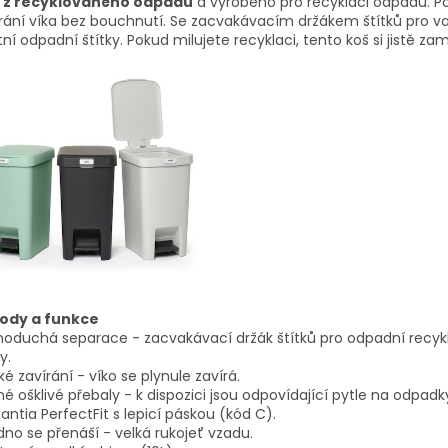
% z recyklovaného odpadu
a vyrobeno pro recyklaci odpadu. 
rání víka bez bouchnutí. Se zacvakávacím držákem štítků pro v
tní odpadní štítky. Pokud milujete recyklaci, tento koš si jistě zam
ody a funkce
oduchá separace - zacvakávací držák štítků pro odpadní recyk
y.
é zavírání - víko se plynule zavírá.
é ošklivé přebaly - k dispozici jsou odpovídající pytle na odpadk
antia PerfectFit s lepicí páskou (kód C).
no se přenáší - velká rukojeť vzadu.