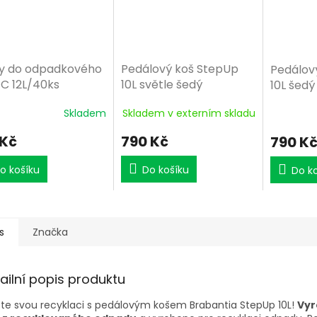
y do odpadkového
Pedálový koš StepUp
Pedálov
 C 12L/40ks
10L světle šedý
10L šedý
Skladem
Skladem v externím skladu
 Kč
790 Kč
790 K
o košíku
Do košíku
Do k
s
Značka
ailní popis produktu
te svou recyklaci s pedálovým košem Brabantia StepUp 10L!
Vyr