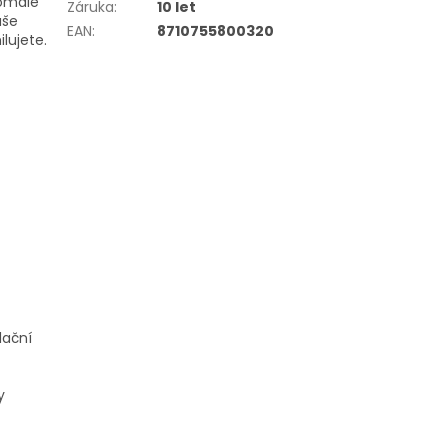
Pomalé
Záruka
:
10 let
aše
EAN
:
8710755800320
ilujete.
lační
y