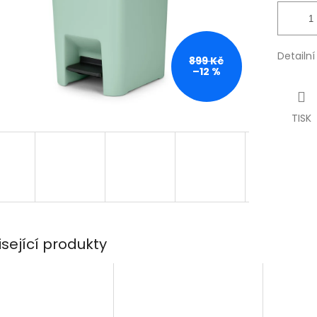
Detailn
899 Kč
–12 %
TISK
isející produkty