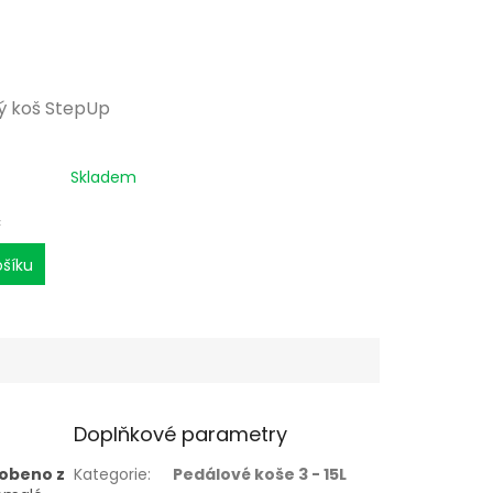
ý koš StepUp
Skladem
č
ošíku
Doplňkové parametry
obeno z
Kategorie
:
Pedálové koše 3 - 15L