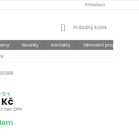
Ů
REKLAMACE
Přihlášení
NÁKUPNÍ
Prázdný košík
KOŠÍK
barvy
Novinky
Kontakty
Věrnostní program
ný
00368
–12 %
 Kč
Kč bez DPH
dem