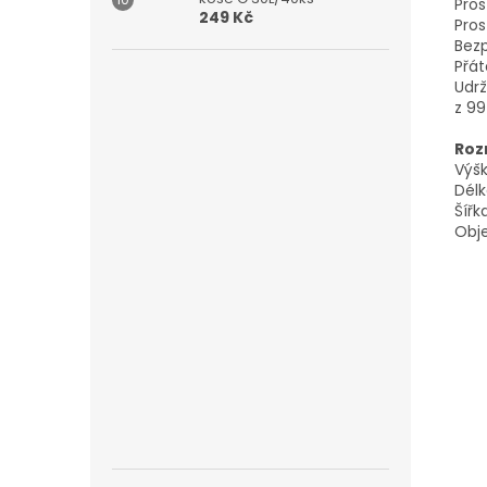
Pros
249 Kč
Pros
Bezp
Přát
Udrž
z 99
Roz
Výšk
Délk
Šířk
Obje