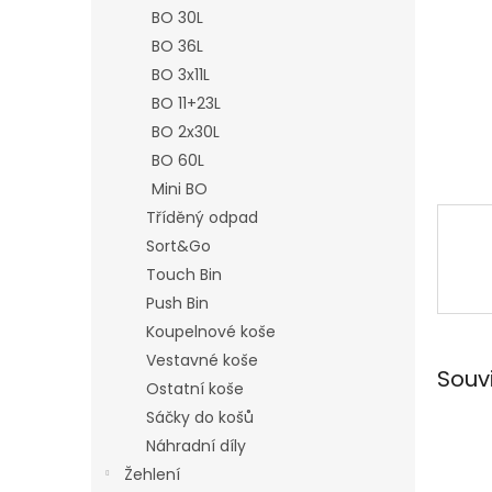
n
BO 30L
e
BO 36L
l
BO 3x11L
BO 11+23L
BO 2x30L
BO 60L
Mini BO
Tříděný odpad
Sort&Go
Touch Bin
Push Bin
Koupelnové koše
Vestavné koše
Souv
Ostatní koše
Sáčky do košů
Náhradní díly
Žehlení