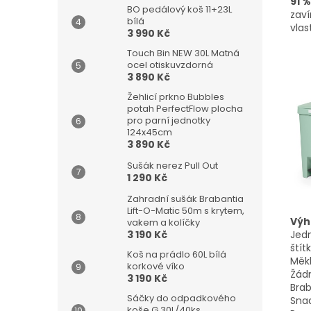
91 
BO pedálový koš 11+23L
zaví
bílá
vlas
3 990 Kč
Touch Bin NEW 30L Matná
ocel otiskuvzdorná
3 890 Kč
Žehlicí prkno Bubbles
potah PerfectFlow plocha
pro parní jednotky
124x45cm
3 890 Kč
Sušák nerez Pull Out
1 290 Kč
Zahradní sušák Brabantia
Lift-O-Matic 50m s krytem,
Výh
vakem a kolíčky
Jedn
3 190 Kč
štítk
Koš na prádlo 60L bílá
Měkk
korkové víko
Žádn
3 190 Kč
Brab
Sáčky do odpadkového
Snad
koše G 30L/40ks