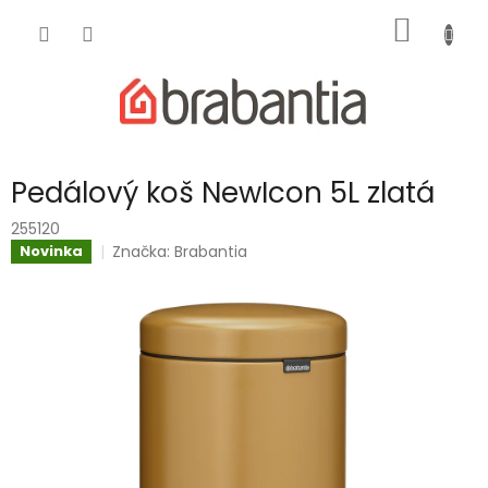
Přejít
NÁKUP
na
obsah
KOŠÍK
Pedálový koš NewIcon 5L zlatá
255120
Značka:
Brabantia
Novinka