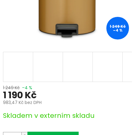
1 249 Kč
–4 %
1 249 Kč
–4 %
1 190 Kč
983,47 Kč bez DPH
Měrná
Skladem v externím skladu
cena: