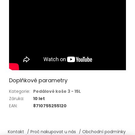
Doplňkové parametry
Kategorie
:
Pedálové koše 3 - 15L
Záruka
:
10 let
EAN
:
8710755255120
Z
á
Kontakt
/ Proč nakupovat u nás
/ Obchodní podmínky