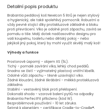
Detailní popis produktu
Brabantia pedálový koš NewIcon 5 litrů je nejen stylový
a hygienický, ale také spolehlivý pomocník. Robustní a
vždy pevně stojící díky protiskluzové základně a bloku
proti převrácení. Víko je odolné proti zápachu, zavírá se
pomalu a tiše. Malý dotek nadčasového designu pro
vaši koupelnu, toaletu nebo dětský pokoj - nebo
jakýkoli jiný pokoj, který by mohl využít skvělý malý koš!
Výhody a funkce
Prostorově úsporný - objem XS (5L).
Tichý - pomalé zavírání víka, lehký chod pedálů.
Snadno se čistí - vyjímatelný plastový vnitřní kbelík.
Odolné vůči zápachu - těsně uzavírající víko.
Žádné klouzání, žádné škrábání - měkká protiskluzová
základna.
Stabilní - vestavěný blok proti překlopení.
Dokonalá shoda - vzorové balení pytlů na odpadky
Brabantia PerfectFit přiloženo (kód W).
Bezproblémové používání - 10 let záruka.
Šetrné k planetám – certifikace Cradle-to-Cradle®,