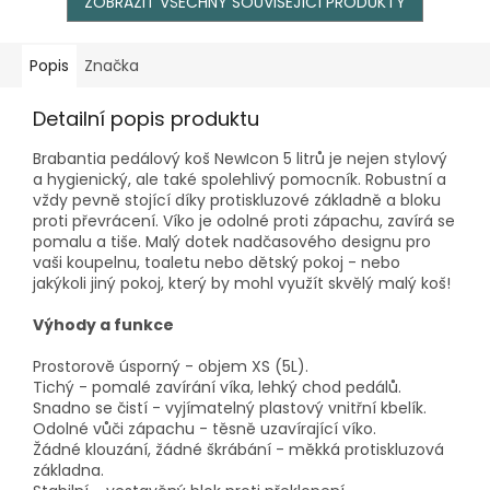
ZOBRAZIT VŠECHNY SOUVISEJÍCÍ PRODUKTY
Popis
Značka
Detailní popis produktu
Brabantia pedálový koš NewIcon 5 litrů je nejen stylový
a hygienický, ale také spolehlivý pomocník. Robustní a
vždy pevně stojící díky protiskluzové základně a bloku
proti převrácení. Víko je odolné proti zápachu, zavírá se
pomalu a tiše. Malý dotek nadčasového designu pro
vaši koupelnu, toaletu nebo dětský pokoj - nebo
jakýkoli jiný pokoj, který by mohl využít skvělý malý koš!
Výhody a funkce
Prostorově úsporný - objem XS (5L).
Tichý - pomalé zavírání víka, lehký chod pedálů.
Snadno se čistí - vyjímatelný plastový vnitřní kbelík.
Odolné vůči zápachu - těsně uzavírající víko.
Žádné klouzání, žádné škrábání - měkká protiskluzová
základna.