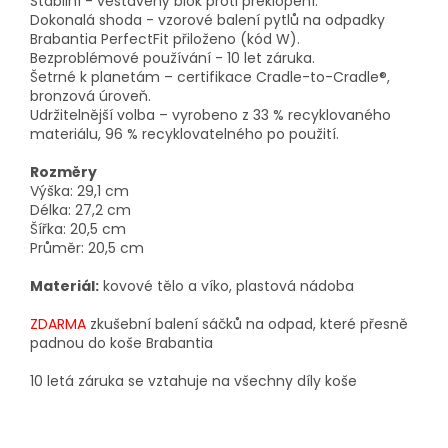
Stabilní - vestavěný blok proti překlopení.
Dokonalá shoda - vzorové balení pytlů na odpadky
Brabantia PerfectFit přiloženo (kód W).
Bezproblémové používání - 10 let záruka.
Šetrné k planetám – certifikace Cradle-to-Cradle®,
bronzová úroveň.
Udržitelnější volba – vyrobeno z 33 % recyklovaného
materiálu, 96 % recyklovatelného po použití.
Rozměry
Výška: 29,1 cm
Délka: 27,2 cm
Šířka: 20,5 cm
Průměr: 20,5 cm
Materiál:
kovové tělo a víko, plastová nádoba
ZDARMA
zkušební balení sáčků na odpad, které přesně
padnou do koše Brabantia
10 letá záruka se vztahuje na všechny díly koše