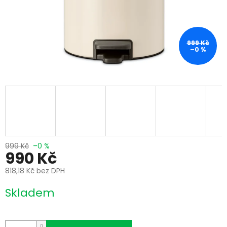
999 Kč
–0 %
999 Kč
–0 %
990 Kč
818,18 Kč bez DPH
Měrná
Skladem
cena: