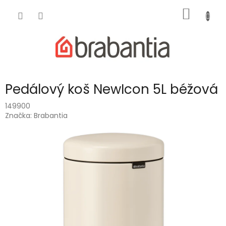
Přejít
NÁKUP
na
obsah
KOŠÍK
Pedálový koš NewIcon 5L béžová
149900
Značka:
Brabantia