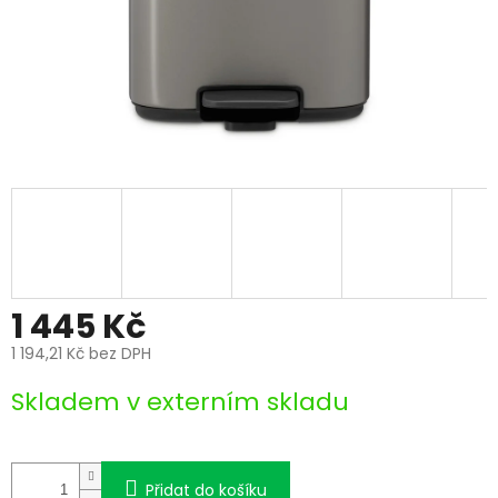
1 445 Kč
1 194,21 Kč bez DPH
Měrná
Skladem v externím skladu
cena:
Přidat do košíku