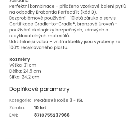
základna.
Perfektní kombinace - přiloženo vzorkové balení pytlů
na odpadky Brabantia PerfectFit (kód B).
Bezproblémové používání - 10letá záruka a servis.
Certifikace Cradle-to-Cradle®, bronzová úroveň -
používání ekologicky bezpečných, zdravých a
recyklovatelných materiálů.
Udržitelnější volba – vnitřní kbelíky jsou vyrobeny ze
100% recyklovaného plastu.
Rozměry
Výška: 31 cm
Délka: 24,5 cm
Šířka: 24,2 cm
Doplňkové parametry
Kategorie
:
Pedálové koše 3 - 15L
Záruka
:
10 let
EAN
:
8710755237966
Z