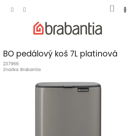
Přejít
NÁKUP
na
obsah
KOŠÍK
BO pedálový koš 7L platinová
237966
Značka:
Brabantia