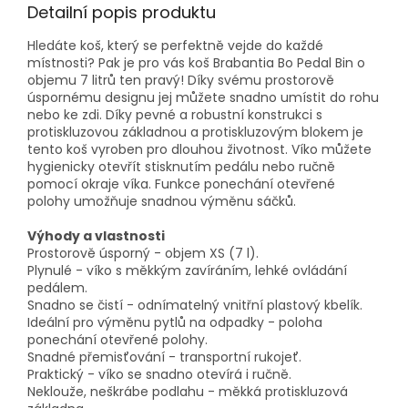
Detailní popis produktu
Hledáte koš, který se perfektně vejde do každé
místnosti? Pak je pro vás koš Brabantia Bo Pedal Bin o
objemu 7 litrů ten pravý! Díky svému prostorově
úspornému designu jej můžete snadno umístit do rohu
nebo ke zdi. Díky pevné a robustní konstrukci s
protiskluzovou základnou a protiskluzovým blokem je
tento koš vyroben pro dlouhou životnost. Víko můžete
hygienicky otevřít stisknutím pedálu nebo ručně
pomocí okraje víka. Funkce ponechání otevřené
polohy umožňuje snadnou výměnu sáčků.
Výhody a vlastnosti
Prostorově úsporný - objem XS (7 l).
Plynulé - víko s měkkým zavíráním, lehké ovládání
pedálem.
Snadno se čistí - odnímatelný vnitřní plastový kbelík.
Ideální pro výměnu pytlů na odpadky - poloha
ponechání otevřené polohy.
Snadné přemisťování - transportní rukojeť.
Praktický - víko se snadno otevírá i ručně.
Neklouže, neškrábe podlahu - měkká protiskluzová