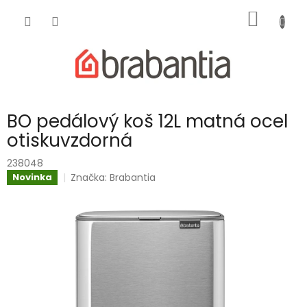
Přejít
NÁKUP
na
obsah
KOŠÍK
BO pedálový koš 12L matná ocel
otiskuvzdorná
238048
Značka:
Brabantia
Novinka