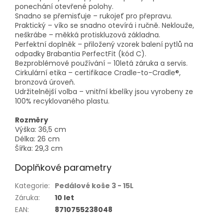
ponechání otevřené polohy.
Snadno se přemisťuje – rukojeť pro přepravu.
Praktický – víko se snadno otevírá i ručně. Neklouže,
neškrábe – měkká protiskluzová základna.
Perfektní doplněk – přiložený vzorek balení pytlů na
odpadky Brabantia PerfectFit (kód C).
Bezproblémové používání – 10letá záruka a servis.
Cirkulární etika – certifikace Cradle-to-Cradle®,
bronzová úroveň.
Udržitelnější volba – vnitřní kbelíky jsou vyrobeny ze
100% recyklovaného plastu.
Rozměry
Výška: 36,5 cm
Délka: 26 cm
Šířka: 29,3 cm
Doplňkové parametry
Kategorie
:
Pedálové koše 3 - 15L
Záruka
:
10 let
EAN
:
8710755238048