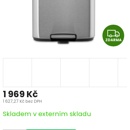
Z
ZDARMA
D
A
R
M
A
1 969 Kč
1 627,27 Kč bez DPH
Měrná
Skladem v externím skladu
cena: