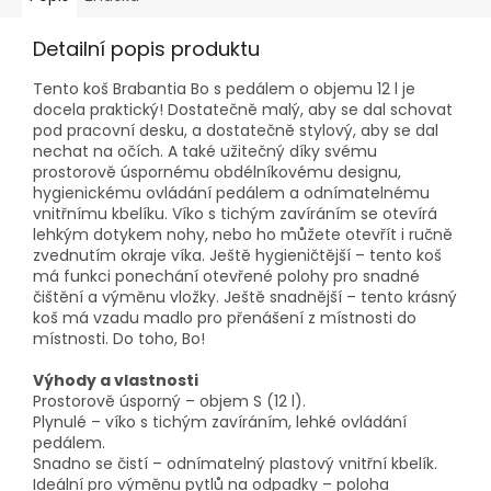
Detailní popis produktu
Tento koš Brabantia Bo s pedálem o objemu 12 l je
docela praktický! Dostatečně malý, aby se dal schovat
pod pracovní desku, a dostatečně stylový, aby se dal
nechat na očích. A také užitečný díky svému
prostorově úspornému obdélníkovému designu,
hygienickému ovládání pedálem a odnímatelnému
vnitřnímu kbelíku. Víko s tichým zavíráním se otevírá
lehkým dotykem nohy, nebo ho můžete otevřít i ručně
zvednutím okraje víka. Ještě hygieničtější – tento koš
má funkci ponechání otevřené polohy pro snadné
čištění a výměnu vložky. Ještě snadnější – tento krásný
koš má vzadu madlo pro přenášení z místnosti do
místnosti. Do toho, Bo!
Výhody a vlastnosti
Prostorově úsporný – objem S (12 l).
Plynulé – víko s tichým zavíráním, lehké ovládání
pedálem.
Snadno se čistí – odnímatelný plastový vnitřní kbelík.
Ideální pro výměnu pytlů na odpadky – poloha