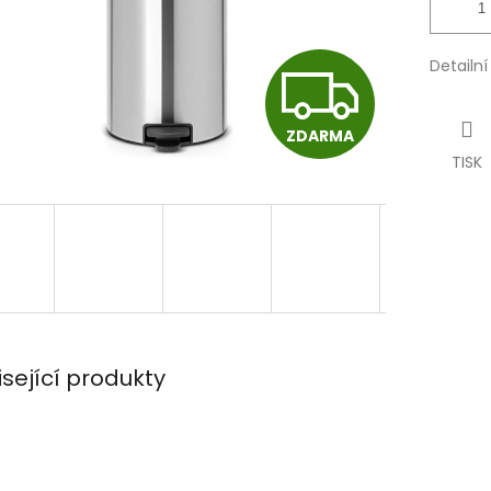
Detailn
Z
ZDARMA
D
TISK
A
R
isející produkty
M
A