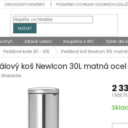
OBCHODNÍ PODMÍNKY
PODMÍNKY OCHRANY OSOBNÍCH ÚDAJ
HLEDAT
Kuchyň
Zdravé vaření
Koupelna a WC
Výběr dle 
Pedálové koše 20 - 40L
Pedálový koš NewIcon 30L matná
álový koš NewIcon 30L matná ocel
:
Brabantia
2 3
1 929,75
Měrná
Skla
cena: