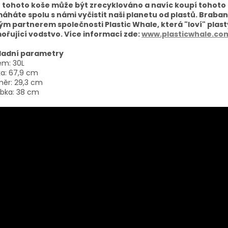
 tohoto koše může být zrecyklováno a navíc koupí tohoto
áháte spolu s námi vyčistit naši planetu od plastů. Brabant
ým partnerem společnosti Plastic Whale, která "loví" plast
ořující vodstvo. Více informací zde:
www.plasticwhale.co
ladní parametry
em: 30L
a: 67,9 cm
měr: 29,3 cm
ubka: 38 cm