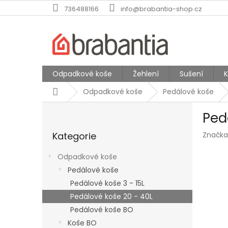
Přejít
736488166
info@brabantia-shop.cz
na
obsah
Odpadkové koše
Žehlení
Sušení
Domů
Odpadkové koše
Pedálové koše
P
Ped
o
Přeskočit
s
Kategorie
Značka
kategorie
t
r
Odpadkové koše
a
Pedálové koše
n
Pedálové koše 3 - 15L
n
í
Pedálové koše 20 - 40L
p
Pedálové koše BO
a
Koše BO