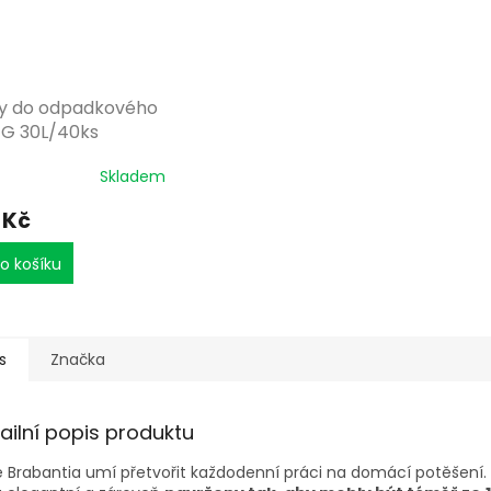
y do odpadkového
 G 30L/40ks
Skladem
 Kč
o košíku
s
Značka
ailní popis produktu
 Brabantia umí přetvořit každodenní práci na domácí potěšení.