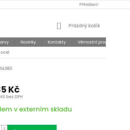
Ů
REKLAMACE
Přihlášení
NÁKUPNÍ
Prázdný košík
KOŠÍK
barvy
Novinky
Kontakty
Věrnostní program
 ocel
114380
35 Kč
 Kč bez DPH
dem v externím skladu