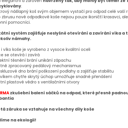
 elegantní a zároveň
navrženy tak, aby mohly být téměř ze
cyklovány
.
itrový nášlapný koš svým objemem vystačí pro odpad celé vaší r
 zbrusu nové odpadkové koše nejsou pouze ikoničtí krasavci, al
onní pomocníci.
kátní systém zajišťuje neslyšné otevírání a zavírání víka a 
ékoliv námahy.
 i víko koše je vyrobeno z vysoce kvalitní oceli
e se otevírá i zavírá
ektní těsnění brání unikání zápachu
litně zpracovaný pedálový mechanismus
iskluzové dno brání poškození podlahy a zajišťuje stabilitu
 víkem chytře skrytý úchop umožňuje snadné přenášení
itní plastové vědro s ventilačními otvory
ARMA
zkušební balení sáčků na odpad, které přesně padno
bantia
letá záruka se vztahuje na všechny díly koše
líme na ekologii!