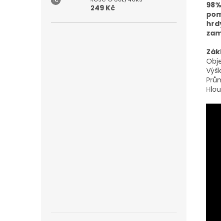
98%
249 Kč
pom
hrd
zam
Zák
Obj
Výšk
Prů
Hlo