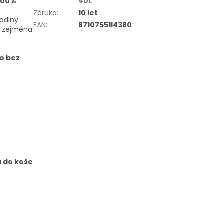
100%
40L
Záruka
:
10 let
odiny.
EAN
:
8710755114380
e zejména
to bez
u do koše