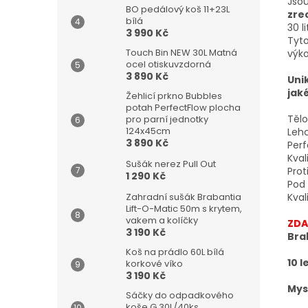
Jsou
BO pedálový koš 11+23L
zre
bílá
30 l
3 990 Kč
Tyto
Touch Bin NEW 30L Matná
výk
ocel otiskuvzdorná
3 890 Kč
Uni
jak
Žehlicí prkno Bubbles
potah PerfectFlow plocha
Tělo
pro parní jednotky
124x45cm
Lehc
3 890 Kč
Perf
Kva
Sušák nerez Pull Out
Prot
1 290 Kč
Pod
Kval
Zahradní sušák Brabantia
Lift-O-Matic 50m s krytem,
vakem a kolíčky
ZD
3 190 Kč
Bra
Koš na prádlo 60L bílá
10 
korkové víko
3 190 Kč
Mys
Sáčky do odpadkového
koše G 30L/40ks