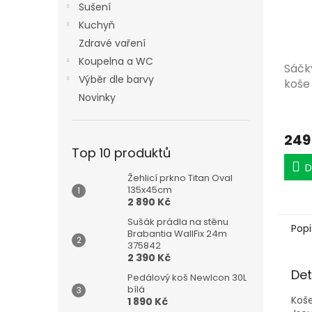
Sušení
Kuchyň
Zdravé vaření
Koupelna a WC
Sáčk
Výběr dle barvy
koše
Novinky
249
Top 10 produktů
D
Žehlicí prkno Titan Oval
135x45cm
2 890 Kč
Sušák prádla na stěnu
Popi
Brabantia WallFix 24m
375842
2 390 Kč
Det
Pedálový koš NewIcon 30L
bílá
Koše
1 890 Kč