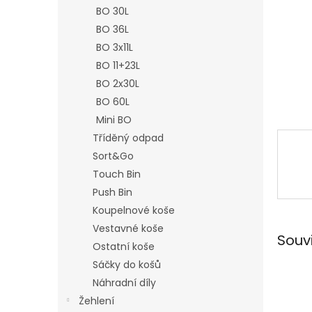
n
BO 30L
e
BO 36L
l
BO 3x11L
BO 11+23L
BO 2x30L
BO 60L
Mini BO
Tříděný odpad
Sort&Go
Touch Bin
Push Bin
Koupelnové koše
Vestavné koše
Souv
Ostatní koše
Sáčky do košů
Náhradní díly
Žehlení