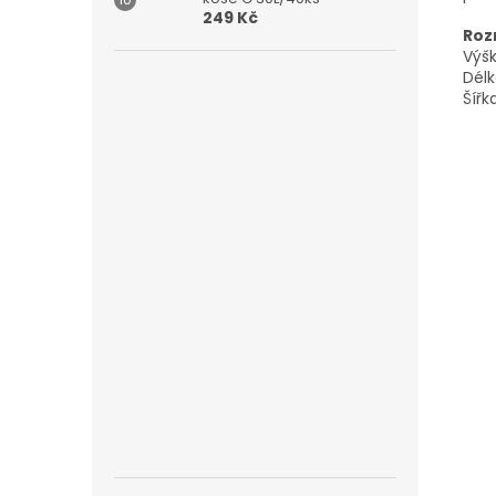
249 Kč
Roz
Výš
Délk
Šířk