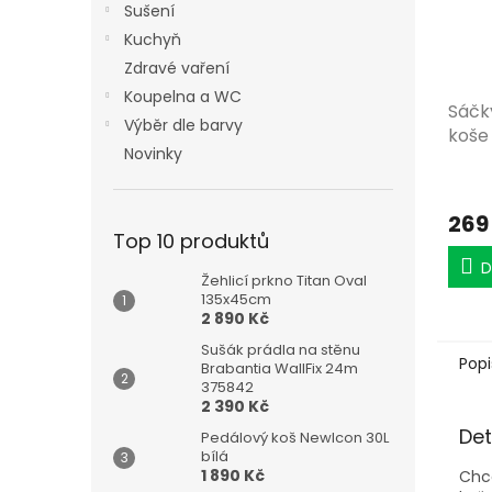
Sušení
Kuchyň
Zdravé vaření
Koupelna a WC
Sáčk
Výběr dle barvy
koše
Novinky
269
Top 10 produktů
D
Žehlicí prkno Titan Oval
135x45cm
2 890 Kč
Sušák prádla na stěnu
Popi
Brabantia WallFix 24m
375842
2 390 Kč
Det
Pedálový koš NewIcon 30L
bílá
1 890 Kč
Chc