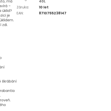
ísto, má
40L
vírá –
Záruka
:
10 let
a úklid?
EAN
:
8710755238147
zici je
úklidem.
 zdi.
bo
ání
é škrábání
Brabantia
.
úroveň.
ného