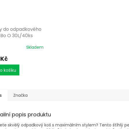
y do odpadkového
 Bo O 30L/40ks
Skladem
 Kč
o košíku
s
Značka
ailní popis produktu
ete skvělý odpadkový koš s maximálním stylem? Tento štíhlý p