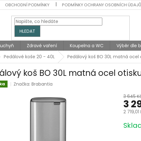
OBCHODNÍ PODMÍNKY
PODMÍNKY OCHRANY OSOBNÍCH ÚDAJ
HLEDAT
Kuchyň
Zdravé vaření
Koupelna a WC
Výběr dle 
Pedálové koše 20 - 40L
Pedálový koš BO 30L matná ocel 
álový koš BO 30L matná ocel otisk
Značka:
Brabantia
ka
3 645 K
3 2
2 719,01
Měrná
Skla
cena: