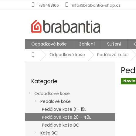
Přejít
736488166
info@brabantia-shop.cz
na
obsah
Odpadkové koše
Žehlení
Sušení
Domů
Odpadkové koše
Pedálové koše
P
Ped
o
Přeskočit
s
Kategorie
kategorie
Novin
t
r
Odpadkové koše
a
Pedálové koše
n
Pedálové koše 3 - 15L
n
í
Pedálové koše 20 - 40L
p
Pedálové koše BO
a
Koše BO