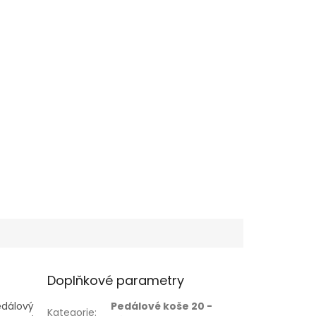
Doplňkové parametry
edálový
Pedálové koše 20 -
Kategorie
: