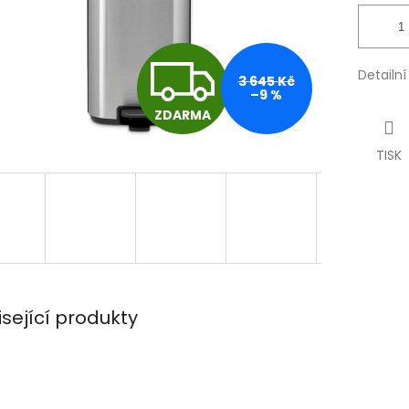
Z
Detailn
3 645 Kč
–9 %
ZDARMA
D
TISK
A
R
M
isející produkty
A