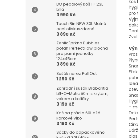
koš 
BO pedálový koš 11+23L
hygi
bílá
pro 
3 990 Kč
Vyjm
Touch Bin NEW 30L Matná
dok
ocel otiskuvzdorná
Tent
3 890 Kč
Zvol
Žehlicí prkno Bubbles
Výh
potah PerfectFlow plocha
pro parní jednotky
Pros
124x45cm
Plyn
3 890 Kč
Snad
Efek
Sušák nerez Pull Out
poho
1 290 Kč
Ideá
Zahradní sušák Brabantia
otev
Lift-O-Matic 50m s krytem,
Snad
vakem a kolíčky
Hygi
3 190 Kč
– mě
Doko
Koš na prádlo 60L bílá
korkové víko
Perf
3 190 Kč
Cirk
Udrž
Sáčky do odpadkového
plas
koše G 30L/40ks