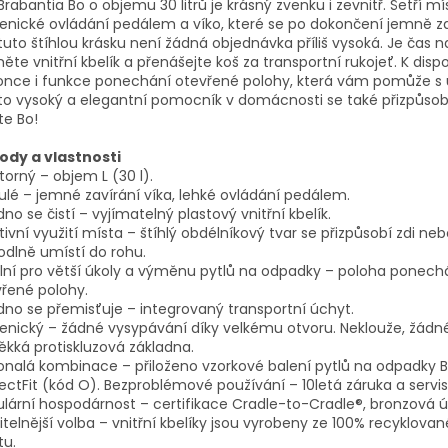
Brabantia Bo o objemu 30 litrů je krásný zvenku i zevnitř. Šetří m
enické ovládání pedálem a víko, které se po dokončení jemně za
tuto štíhlou krásku není žádná objednávka příliš vysoká. Je čas n
ěte vnitřní kbelík a přenášejte koš za transportní rukojeť. K dispo
once i funkce ponechání otevřené polohy, která vám pomůže s 
o vysoký a elegantní pomocník v domácnosti se také přizpůsobí
te Bo!
ody a vlastnosti
torný – objem L (30 l).
ulé – jemné zavírání víka, lehké ovládání pedálem.
no se čistí – vyjímatelný plastový vnitřní kbelík.
tivní využití místa – štíhlý obdélníkový tvar se přizpůsobí zdi ne
dlně umístí do rohu.
lní pro větší úkoly a výměnu pytlů na odpadky – poloha ponech
řené polohy.
no se přemisťuje – integrovaný transportní úchyt.
enický – žádné vysypávání díky velkému otvoru. Neklouže, žádn
kká protiskluzová základna.
nalá kombinace – přiloženo vzorkové balení pytlů na odpadky 
ectFit (kód O). Bezproblémové používání – 10letá záruka a servis
ulární hospodárnost – certifikace Cradle-to-Cradle®, bronzová 
itelnější volba – vnitřní kbelíky jsou vyrobeny ze 100% recyklova
tu.