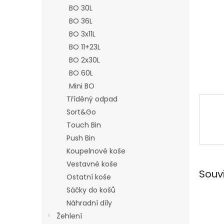
n
BO 30L
e
BO 36L
l
BO 3x11L
BO 11+23L
BO 2x30L
BO 60L
Mini BO
Tříděný odpad
Sort&Go
Touch Bin
Push Bin
Koupelnové koše
Vestavné koše
Souv
Ostatní koše
Sáčky do košů
Náhradní díly
Žehlení