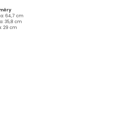
měry
ka: 64,7 cm
a: 35,8 cm
a: 29 cm