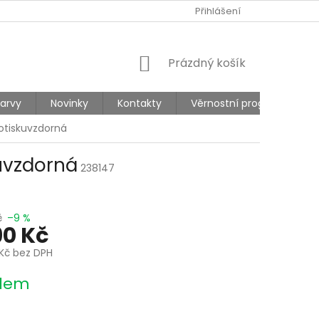
Ů
REKLAMACE
Přihlášení
NÁKUPNÍ
Prázdný košík
KOŠÍK
barvy
Novinky
Kontakty
Věrnostní program
otiskuvzdorná
uvzdorná
238147
č
–9 %
90 Kč
 Kč bez DPH
dem