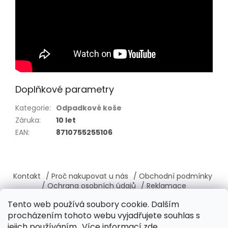
Doplňkové parametry
Kategorie
:
Odpadkové koše
Záruka
:
10 let
EAN
:
8710755255106
Z
á
Kontakt
/ Proč nakupovat u nás
/ Obchodní podmínky
p
/ Ochrana osobních údajů
/ Reklamace
a
/ Výměna, vrácení zboží
/ O nás
/ Věrnostní program
Tento web používá soubory cookie. Dalším
t
procházením tohoto webu vyjadřujete souhlas s
í
jejich používáním.. Více informací
zde
.