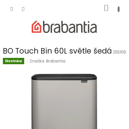
Přejít
NÁKUP
na
obsah
KOŠÍK
BO Touch Bin 60L světle šedá
255106
Značka:
Brabantia
Novinka