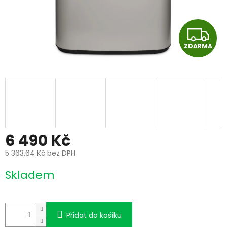
Z
ZDARMA
D
A
R
M
A
6 490 Kč
5 363,64 Kč bez DPH
Měrná
Skladem
cena:
Přidat do košíku