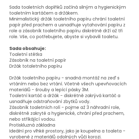
Sada toaletních doplňků začíná silným a hygienickým
toaletním kartáčem a držákem.
Minimalistický držák toaletního papíru chrání toaletní
papír před prachem a usnadňuje vytahování papíru z
role a zásobník toaletního papíru diskrétně drží až tři
role. Vše, co potřebujete, abyste si vybavili toaletu.
Sada obsahuje:
Toaletní stětka
Zásobník na toaletní papír
Držák totaletního papíru
Držák toaletního papíru - snadná montáž na zeď s
vrtáním nebo bez vrtání. Včetně všech upevňovacích
materiálů - šrouby a lepící pásky 3M.
Toaletní kartáč a držák - diskrétně zakrývá kartáč a
usnadňuje odstraňování zbytků vody.
Zásobník toaletních rolí - pojme až 3 náhradní role,
diskrétně zakryté a hygienické, chrání před prachem,
nebo stříkájící vodou.
Protiskluzná základna
Ideální pro vlhké prostory, jako je koupelna a toaleta -
vyrobené z materiálů odolných vůči korozi.