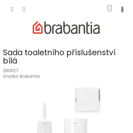
Přejít
NÁKUP
na
obsah
KOŠÍK
Sada toaletního příslušenství
bílá
280627
Značka:
Brabantia