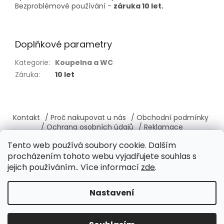
Bezproblémové používání -
záruka 10 let.
Doplňkové parametry
Kategorie
:
Koupelna a WC
Záruka
:
10 let
Z
á
Kontakt
/ Proč nakupovat u nás
/ Obchodní podmínky
p
/ Ochrana osobních údajů
/ Reklamace
a
/ Výměna, vrácení zboží
/ O nás
/ Věrnostní program
Tento web používá soubory cookie. Dalším
t
procházením tohoto webu vyjadřujete souhlas s
í
jejich používáním.. Více informací
zde
.
Vytvořil Shoptet
Nastavení
Copyright 2026
Brabantia-shop.cz
. Všechna práva