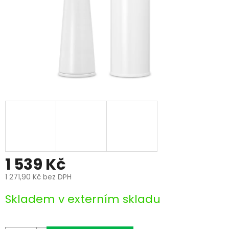
1 539 Kč
1 271,90 Kč bez DPH
Měrná
Skladem v externím skladu
cena: