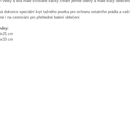
n velký a dva malé síťované sáčky chrání jemné oděvy a malé kusy oblečen
.
á dokonce speciální kryt tažného poutka pro ochranu ostatního prádla a vaší
é i na cestování pro přehledné balení oblečení.
ěry:
3x25 cm
5x33 cm