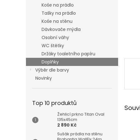
n
Koše na prádlo
e
Tašky na prádlo
l
Koše na stěnu
Dávkovače mýdla
Osobní váhy
WC štětky
Držáky toaletního papíru
Doplňky
Výběr dle barvy
Novinky
Top 10 produktů
Souv
Žehlicí prkno Titan Oval
135x45cm
2 890 Kč
Sušák prádla na stěnu
Brabantia WallFix 24m