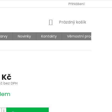
Ů
REKLAMACE
Přihlášení
NÁKUPNÍ
Prázdný košík
KOŠÍK
barvy
Novinky
Kontakty
Věrnostní program
 Kč
Kč bez DPH
dem