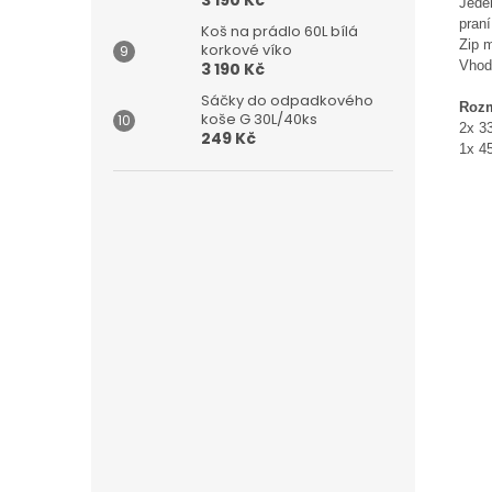
3 190 Kč
Jede
praní
Koš na prádlo 60L bílá
Zip m
korkové víko
Vhodn
3 190 Kč
Sáčky do odpadkového
Rozm
koše G 30L/40ks
2x 3
249 Kč
1x 4