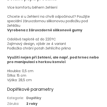
Více komfortu během žehlení
Chcete si u žehlení na chvíli odpočinout? Použijte
speciální žáruvzdornou silikonovou podložku pod
žehličku
Vyrobena z žáruvzdorné silikonové gumy
Odolává teplotě až do 220?C
Zajímavý design, výběr ze 4 variant
Podložka chrání potah žehlícího prkna
Využití nejen při žehlení, ale např. pod hrnec nebo
pro manipulaci s horkou konvicí
Hloubka: 0,5 cm
Šířka: 15 cm
Výška: 28,5 cm
Doplňkové parametry
Kategorie
:
Doplňky
Záruka
:
2 roky