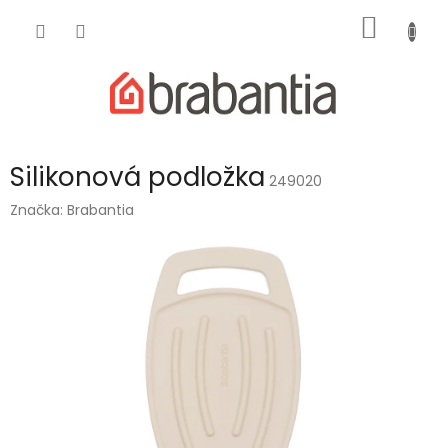
Přejít
NÁKUP
na
obsah
KOŠÍK
Silikonová podložka
249020
Značka:
Brabantia