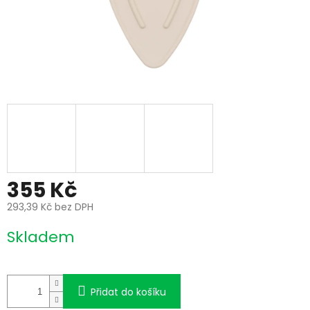
355 Kč
293,39 Kč bez DPH
Měrná
Skladem
cena:
Přidat do košíku