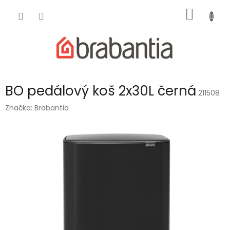
Přejít
NÁKUP
na
obsah
KOŠÍK
BO pedálový koš 2x30L černá
211508
Značka:
Brabantia