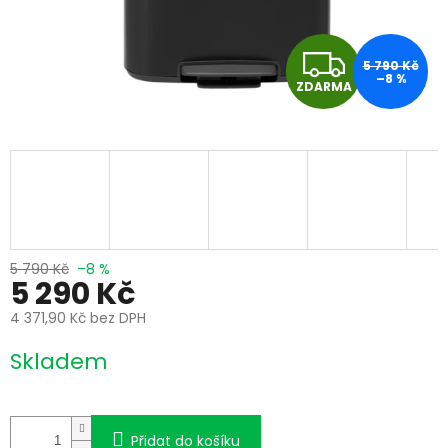
Z
5 790 Kč
–8 %
ZDARMA
D
A
R
M
A
5 790 Kč
–8 %
5 290 Kč
4 371,90 Kč bez DPH
Měrná
Skladem
cena:
Přidat do košíku