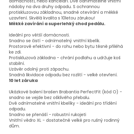
domácností, nebo kanceláří. Dvě odnímatelné vnitřní
nádoby na dva druhy odpadu. S ochrannou
protiskluzovou základnou, snadné otevírání a měkké
uzavření. Skvělá kvalita s 10letou zárukou!
Měkké zavírání a superlehký chod pedálu.
Ideální pro větší domácnosti.
Snadno se čistí - odnímatelný vnitřní kbelík.
Prostorově efektivní - do rohu nebo bytu těsně přiléhá
ke zdi.
Protiskluzová základna - chrání podlahu a udržuje koš
stabilní.
Uzávěr odolný proti zápachu.
Snadná likvidace odpadu bez rozlití - velké otevření.
10 let záruka
Ukázkové balení brašen Brabantia PerfectFit (kód O) -
snadno se vejde bez ošklivého přebalu.
Dvě odnímatelné vnitřní kbelíky - ideální pro třídění
odpadu.
Snadno se přenáší - robustní rukojeti
Vnitřní vědro XL - dostatečně velké pro rušný rodinný
dům.