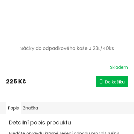
Sáčky do odpadkového koše J 23L/40ks
Skladem
225 Kč
Do košíku
Popis
Značka
Detailní popis produktu
Hledáte opravdu krásné řešení odpadu pro váš rušný