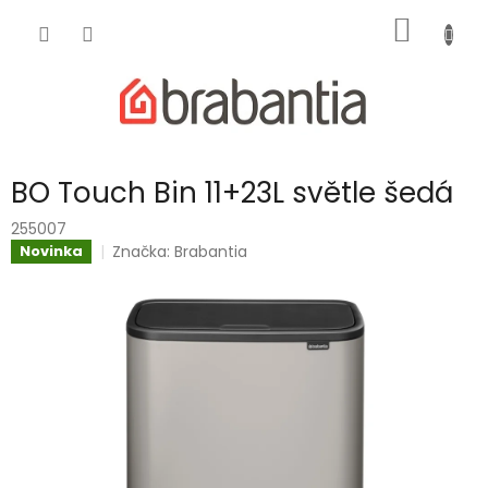
Přejít
NÁKUP
na
obsah
KOŠÍK
BO Touch Bin 11+23L světle šedá
255007
Značka:
Brabantia
Novinka