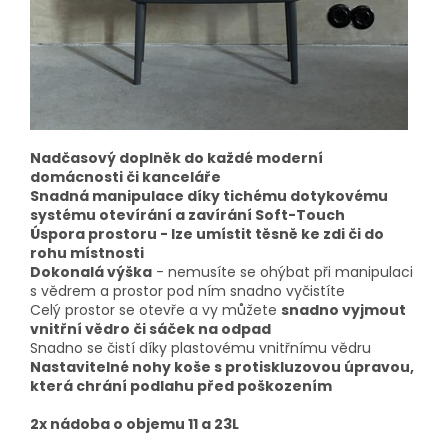
Nadčasový doplněk do každé moderní
domácnosti či kanceláře
Snadná manipulace díky tichému dotykovému
systému otevírání a zavírání Soft-Touch
Úspora prostoru - lze umístit těsně ke zdi či do
rohu místnosti
Dokonalá výška
- nemusíte se ohýbat při manipulaci
s vědrem a prostor pod ním snadno vyčistíte
Celý prostor se otevře a vy můžete
snadno vyjmout
vnitřní vědro či sáček na odpad
Snadno se čistí díky plastovému vnitřnímu vědru
Nastavitelné nohy koše s protiskluzovou úpravou,
která chrání podlahu před poškozením
2x nádoba o objemu 11 a 23L