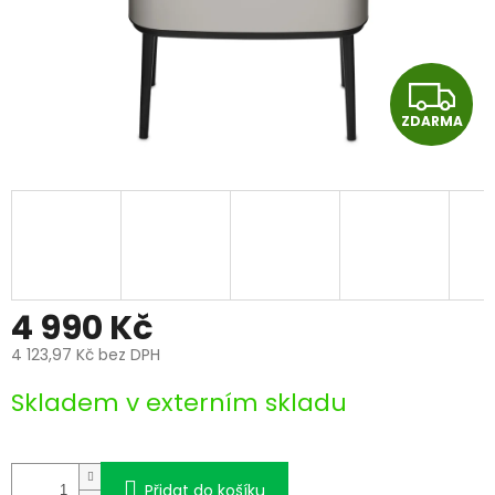
Z
ZDARMA
D
A
R
M
A
4 990 Kč
4 123,97 Kč bez DPH
Měrná
Skladem v externím skladu
cena:
Přidat do košíku