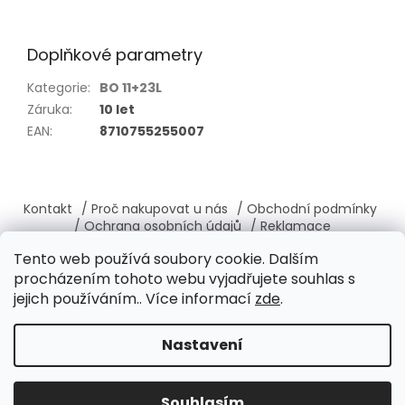
Doplňkové parametry
Kategorie
:
BO 11+23L
Záruka
:
10 let
EAN
:
8710755255007
Z
á
Kontakt
/ Proč nakupovat u nás
/ Obchodní podmínky
p
/ Ochrana osobních údajů
/ Reklamace
a
/ Výměna, vrácení zboží
/ O nás
/ Věrnostní program
Tento web používá soubory cookie. Dalším
t
procházením tohoto webu vyjadřujete souhlas s
í
jejich používáním.. Více informací
zde
.
Vytvořil Shoptet
Nastavení
Copyright 2026
Brabantia-shop.cz
. Všechna práva
Souhlasím
vyhrazena.