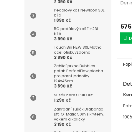
2 390 Kč
Deni
Pedálový koš NewIcon 30L
bílá
1 890 Kč
575
BO pedálový koš 11+23L
bílá
D
3 990 Kč
Touch Bin NEW 30L Matná
ocel otiskuvzdorná
3 890 Kč
Popi
Žehlicí prkno Bubbles
potah PerfectFlow plocha
pro parní jednotky
124x45cm
Det
3 890 Kč
Kom
Sušák nerez Pull Out
1 290 Kč
Pota
Zahradní sušák Brabantia
Lift-O-Matic 50m s krytem,
100
vakem a kolíčky
3 190 Kč