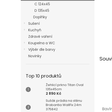
n
C 124x45
e
D 135x45
l
Doplňky
Sušení
Kuchyň
Zdravé vaření
Koupelna a WC
Výběr dle barvy
Novinky
Souv
Top 10 produktů
Žehlicí prkno Titan Oval
135x45cm
2 890 Kč
Sušák prádla na stěnu
Brabantia WallFix 24m
Bavl
375842