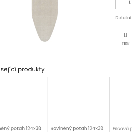
Detailn
TISK
isející produkty
něný potah 124x38
Bavlněný potah 124x38
Filcová 