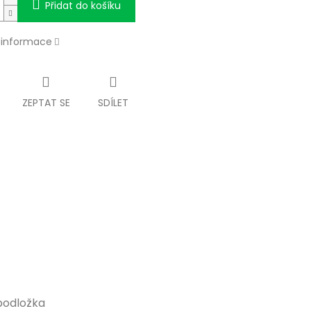
Přidat do košíku
í informace
ZEPTAT SE
SDÍLET
podložka