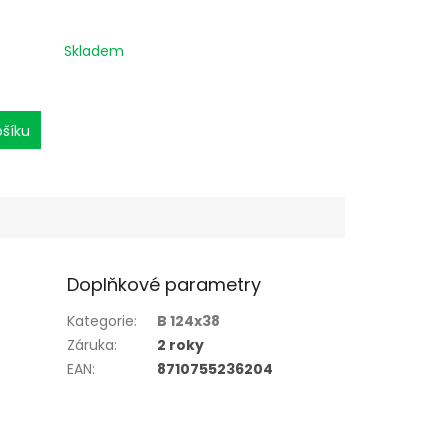
Skladem
ošíku
Doplňkové parametry
Kategorie
:
B 124x38
Záruka
:
2 roky
EAN
:
8710755236204