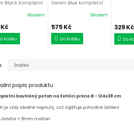
m Black kompletní
Denim Blue kompletní
Skladem
Skladem
 Kč
575 Kč
329 Kč
o košíku
Do košíku
Do k
s
Značka
ailní popis produktu
pletní bavlněný potah na žehlící prkno B - 124x38 cm
h je vždy ideálně napnutý, což zajišťuje pohodlné žehlení
% bavlna + 8mm molitan