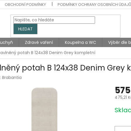
OBCHODNÍ PODMÍNKY
PODMÍNKY OCHRANY OSOBNÍCH ÚDAJ
HLEDAT
Kuchyň
Zdravé vaření
Koupelna a WC
Výběr dle 
Bavlněný potah B 124x38 Denim Grey kompletní
lněný potah B 124x38 Denim Grey 
:
Brabantia
575
475,21 
Měrná
Skla
cena: