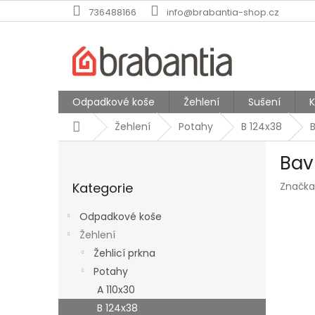
Přejít
736488166
info@brabantia-shop.cz
na
obsah
Odpadkové koše
Žehlení
Sušení
Domů
Žehlení
Potahy
B 124x38
P
Bav
o
Přeskočit
s
Kategorie
Značka
kategorie
t
r
Odpadkové koše
a
Žehlení
n
Žehlicí prkna
n
í
Potahy
p
A 110x30
a
B 124x38