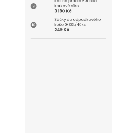
Koš na prádlo 60L bílá
korkové víko
3 190 Kč
Sáčky do odpadkového
koše G 30L/40ks
249 Kč