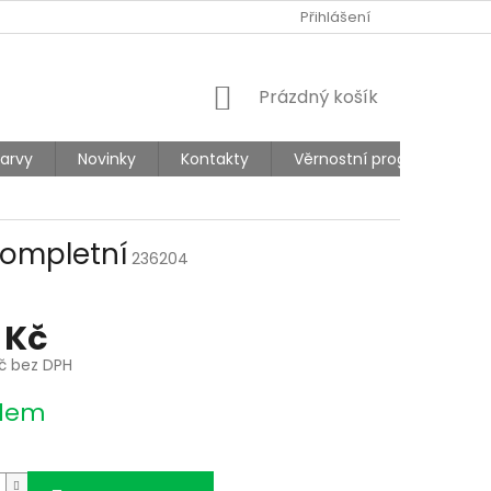
Ů
REKLAMACE
Přihlášení
NÁKUPNÍ
Prázdný košík
KOŠÍK
barvy
Novinky
Kontakty
Věrnostní program
kompletní
236204
 Kč
Kč bez DPH
dem