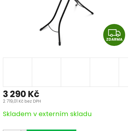
Z
ZDARMA
D
A
R
M
A
3 290 Kč
2 719,01 Kč bez DPH
Měrná
Skladem v externím skladu
cena: