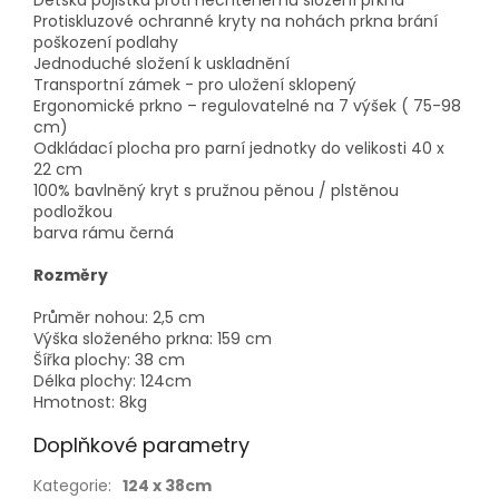
Dětská pojistka proti nechtěnému složení prkna
Protiskluzové ochranné kryty na nohách prkna brání
poškození podlahy
Jednoduché složení k uskladnění
Transportní zámek - pro uložení sklopený
Ergonomické prkno – regulovatelné na 7 výšek ( 75-98
cm)
Odkládací plocha pro parní jednotky do velikosti 40 x
22 cm
100% bavlněný kryt s pružnou pěnou / plstěnou
podložkou
barva rámu černá
Rozměry
Průměr nohou: 2,5 cm
Výška složeného prkna: 159 cm
Šířka plochy: 38 cm
Délka plochy: 124cm
Hmotnost: 8kg
Doplňkové parametry
Kategorie
:
124 x 38cm