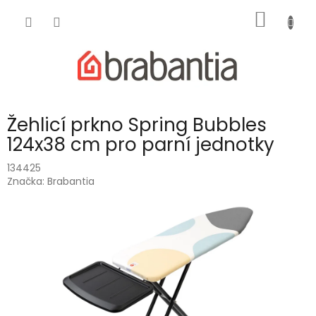
Přejít
NÁKUP
na
obsah
KOŠÍK
Žehlicí prkno Spring Bubbles
124x38 cm pro parní jednotky
134425
Značka:
Brabantia