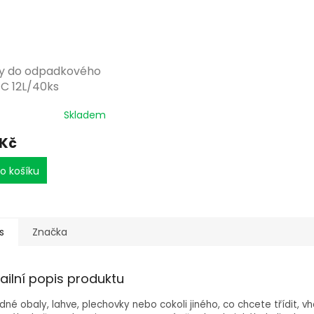
y do odpadkového
 C 12L/40ks
Skladem
 Kč
o košíku
s
Značka
ailní popis produktu
dné obaly, lahve, plechovky nebo cokoli jiného, ​​co chcete třídit, 