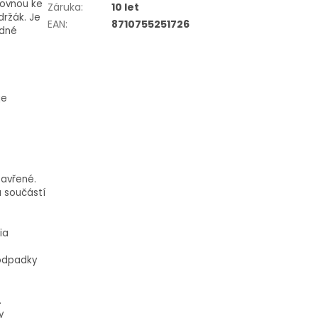
rovnou ke
Záruka
:
10 let
držák. Je
EAN
:
8710755251726
adné
je
zavřené.
u součástí
ia
 odpadky
.
y