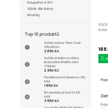
Koupelna a WC
Výběr dle barvy
Novinky
Sáčk
koše
Top 10 produktů
Žehlicí prkno Titan Oval
135x45cm
165
2 890 Kč
Sušák prádla na stěnu
D
Brabantia WallFix 24m
375842
2 390 Kč
Pedálový koš NewIcon 30L
Popi
bílá
1 890 Kč
BO pedálový koš 11+23L
Det
bílá
3 990 Kč
Práz
Touch Bin NEW 30L Matná