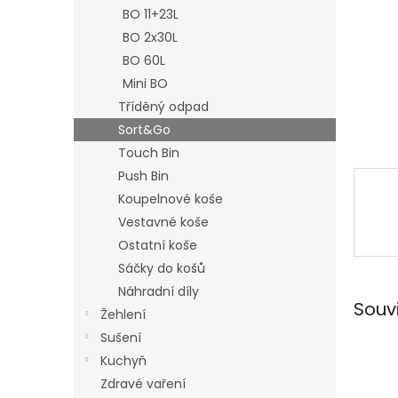
n
BO 11+23L
e
BO 2x30L
l
BO 60L
Mini BO
Tříděný odpad
Sort&Go
Touch Bin
Push Bin
Koupelnové koše
Vestavné koše
Ostatní koše
Sáčky do košů
Náhradní díly
Souv
Žehlení
Sušení
Kuchyň
Zdravé vaření