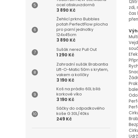
12li
ocel otiskuvzdorná
zdi,
3 890 Kč
čas 
Žehlicí prkno Bubbles
přen
potah PerfectFlow plocha
pro parní jednotky
Výh
124x45cm
Mult
3 890 Kč
Vejd
souč
Sušák nerez Pull Out
Efek
1 290 Kč
Přip
Zahradní sušák Brabantia
Rych
Lift-O-Matic 50m s krytem,
Snad
vakem a kolíčky
Žádn
3 190 Kč
Prak
Koš na prádlo 60L bílá
bale
korkové víko
Odol
3 190 Kč
Perf
Perf
Sáčky do odpadkového
Cirk
koše G 30L/40ks
Brab
249 Kč
Bezp
Cirk
Udrž