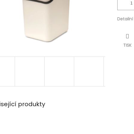
Detailn
TISK
isející produkty