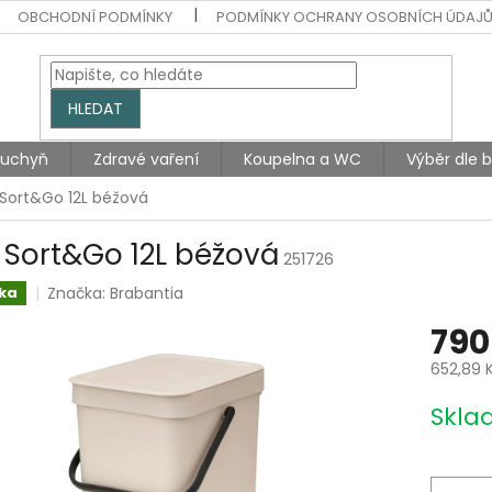
OBCHODNÍ PODMÍNKY
PODMÍNKY OCHRANY OSOBNÍCH ÚDAJ
HLEDAT
Kuchyň
Zdravé vaření
Koupelna a WC
Výběr dle 
 Sort&Go 12L béžová
 Sort&Go 12L béžová
251726
Značka:
Brabantia
ka
790
652,89 
Měrná
Skla
cena: