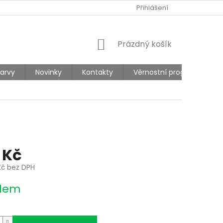
Ů
REKLAMACE
Přihlášení
NÁKUPNÍ
Prázdný košík
KOŠÍK
barvy
Novinky
Kontakty
Věrnostní program
 Kč
Kč bez DPH
dem