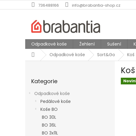
Přejít
736488166
info@brabantia-shop.cz
na
obsah
Odpadkové koše
Žehlení
Sušení
Domů
Odpadkové koše
Sort&Go
Koš
P
Koš
o
Přeskočit
s
Kategorie
kategorie
Novin
t
r
Odpadkové koše
a
Pedálové koše
n
Koše BO
n
í
BO 30L
p
BO 36L
a
BO 3x11L