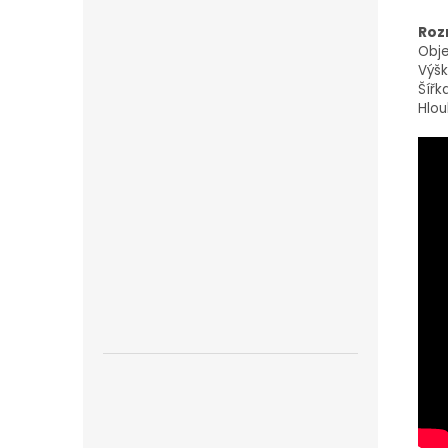
Roz
Obje
Výšk
Šířk
Hlou