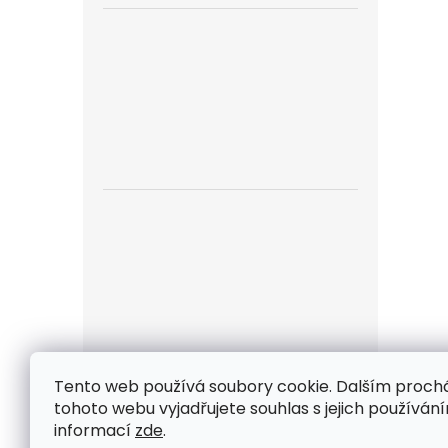
Tento web používá soubory cookie. Dalším proc
Z
tohoto webu vyjadřujete souhlas s jejich používání
á
informací
zde
.
Kontakt
/ Proč nakupovat u nás
/ Obchodn
p