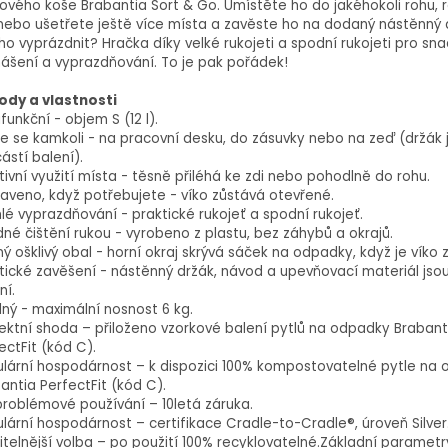
trového koše Brabantia Sort & Go. Umístěte ho do jakéhokoli rohu, 
 nebo ušetřete ještě více místa a zavěste ho na dodaný nástěnný 
ho vyprázdnit? Hračka díky velké rukojeti a spodní rukojeti pro sn
ášení a vyprazdňování. To je pak pořádek!
ody a vlastnosti
ifunkční - objem S (12 l).
e se kamkoli - na pracovní desku, do zásuvky nebo na zeď (držák 
ástí balení).
tivní využití místa - těsně přiléhá ke zdi nebo pohodlně do rohu.
raveno, když potřebujete - víko zůstává otevřené.
lé vyprazdňování - praktické rukojeť a spodní rukojeť.
né čištění rukou - vyrobeno z plastu, bez záhybů a okrajů.
ý ošklivý obal - horní okraj skrývá sáček na odpadky, když je víko 
tické zavěšení - nástěnný držák, návod a upevňovací materiál jso
ní.
ný - maximální nosnost 6 kg.
ektní shoda – přiloženo vzorkové balení pytlů na odpadky Brabant
ectFit (kód C).
ulární hospodárnost – k dispozici 100% kompostovatelné pytle na
antia PerfectFit (kód C).
roblémové používání – 10letá záruka.
ulární hospodárnost – certifikace Cradle-to-Cradle®, úroveň Silver
itelnější volba – po použití 100% recyklovatelné.Základní parametr