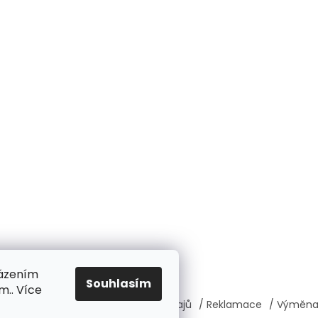
házením
Souhlasím
m.. Více
í podmínky
/ Ochrana osobních údajů
/ Reklamace
/ Výměna,