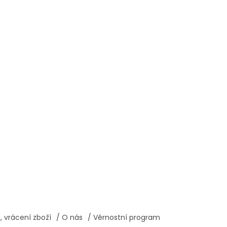
 vrácení zboží
/ O nás
/ Věrnostní program