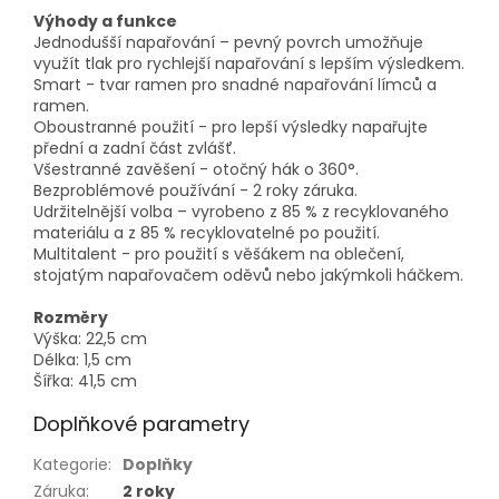
Výhody a funkce
Jednodušší napařování – pevný povrch umožňuje
využít tlak pro rychlejší napařování s lepším výsledkem.
Smart - tvar ramen pro snadné napařování límců a
ramen.
Oboustranné použití - pro lepší výsledky napařujte
přední a zadní část zvlášť.
Všestranné zavěšení - otočný hák o 360°.
Bezproblémové používání - 2 roky záruka.
Udržitelnější volba – vyrobeno z 85 % z recyklovaného
materiálu a z 85 % recyklovatelné po použití.
Multitalent - pro použití s věšákem na oblečení,
stojatým napařovačem oděvů nebo jakýmkoli háčkem.
Rozměry
Výška: 22,5 cm
Délka: 1,5 cm
Šířka: 41,5 cm
Doplňkové parametry
Kategorie
:
Doplňky
Záruka
:
2 roky