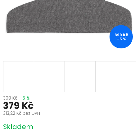
399 Kč
–5 %
399 Kč
–5 %
379 Kč
313,22 Kč bez DPH
Měrná
Skladem
cena: