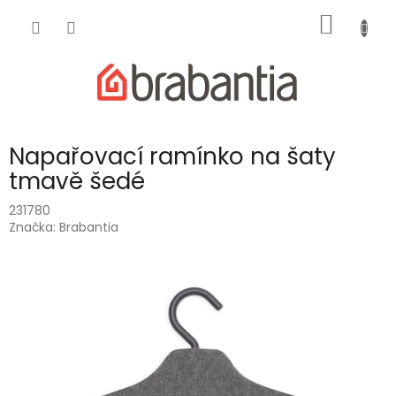
Přejít
NÁKUP
na
obsah
KOŠÍK
Napařovací ramínko na šaty
tmavě šedé
231780
Značka:
Brabantia