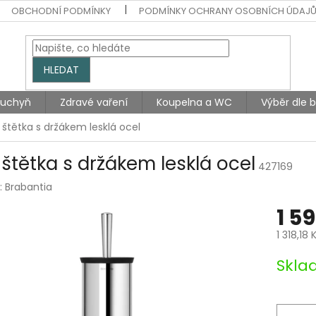
OBCHODNÍ PODMÍNKY
PODMÍNKY OCHRANY OSOBNÍCH ÚDAJ
HLEDAT
Kuchyň
Zdravé vaření
Koupelna a WC
Výběr dle 
štětka s držákem lesklá ocel
štětka s držákem lesklá ocel
427169
:
Brabantia
1 5
1 318,18
Měrná
Skla
cena: