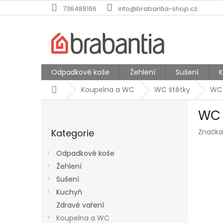
Přejít
736488166
info@brabantia-shop.cz
na
obsah
Odpadkové koše
Žehlení
Sušení
Domů
Koupelna a WC
WC štětky
WC 
P
WC 
o
Přeskočit
s
Kategorie
Značka
kategorie
t
r
Odpadkové koše
a
Žehlení
n
Sušení
n
í
Kuchyň
p
Zdravé vaření
a
Koupelna a WC