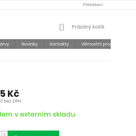
Ů
REKLAMACE
Přihlášení
NÁKUPNÍ
Prázdný košík
KOŠÍK
barvy
Novinky
Kontakty
Věrnostní program
95 Kč
 Kč bez DPH
dem v externím skladu