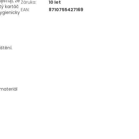
išťují, že
Záruka
:
10 let
tý kartáč
EAN
:
8710755427169
hygienicky
štění.
materiál