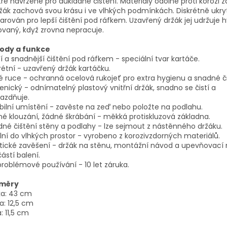
ře navržené pro důkladné čištění. Materiály odolné proti korozi zaj
ržák zachová svou krásu i ve vlhkých podmínkách. Diskrétně ukry
varován pro lepší čištění pod ráfkem. Uzavřený držák jej udržuje 
vaný, když zrovna nepracuje.
ody a funkce
í a snadnější čištění pod ráfkem - speciální tvar kartáče.
rétní - uzavřený držák kartáčku.
é ruce - ochranná ocelová rukojeť pro extra hygienu a snadné či
enický - odnímatelný plastový vnitřní držák, snadno se čistí a
azdňuje.
ibilní umístění - zavěste na zeď nebo položte na podlahu.
é klouzání, žádné škrábání - měkká protiskluzová základna.
né čištění stěny a podlahy - lze sejmout z nástěnného držáku.
lní do vlhkých prostor - vyrobeno z korozivzdorných materiálů.
tické zavěšení - držák na stěnu, montážní návod a upevňovací 
ástí balení.
roblémové používání - 10 let záruka.
měry
ka: 43 cm
a: 12,5 cm
a: 11,5 cm