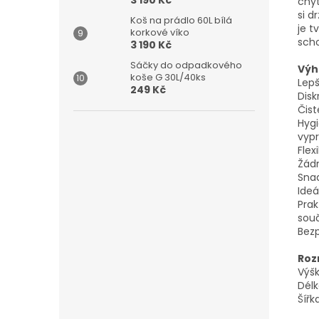
3 190 Kč
chyt
si d
Koš na prádlo 60L bílá
je t
korkové víko
scho
3 190 Kč
Sáčky do odpadkového
Výh
koše G 30L/40ks
Lepš
249 Kč
Disk
Čist
Hygi
vypr
Flex
Žádn
Snad
Ideá
Prak
souč
Bezp
Roz
Výš
Délk
Šířk