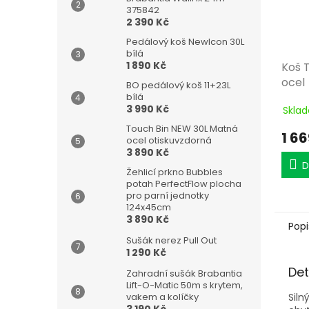
375842
2 390 Kč
Pedálový koš NewIcon 30L
bílá
1 890 Kč
Koš T
ocel
BO pedálový koš 11+23L
bílá
3 990 Kč
Sklad
Touch Bin NEW 30L Matná
1 66
ocel otiskuvzdorná
3 890 Kč
D
Žehlicí prkno Bubbles
potah PerfectFlow plocha
pro parní jednotky
124x45cm
3 890 Kč
Popi
Sušák nerez Pull Out
1 290 Kč
Det
Zahradní sušák Brabantia
Lift-O-Matic 50m s krytem,
Siln
vakem a kolíčky