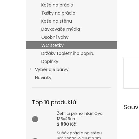
n
Koše na prádlo
e
Tašky na prádlo
l
Koše na stěnu
Dávkovače mýdla
Osobní váhy
WC štětky
Držáky toaletního papíru
Doplňky
Výběr dle barvy
Novinky
Top 10 produktů
Souv
Žehlicí prkno Titan Oval
135x45cm
2 890 Kč
Sušák prádla na stěnu
Brabantia WallFix 24m