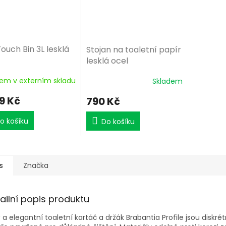
ouch Bin 3L lesklá
Stojan na toaletní papír
lesklá ocel
em v externím skladu
Skladem
9 Kč
790 Kč
o košíku
Do košíku
s
Značka
ailní popis produktu
ý a elegantní toaletní kartáč a držák Brabantia Profile jsou diskrét