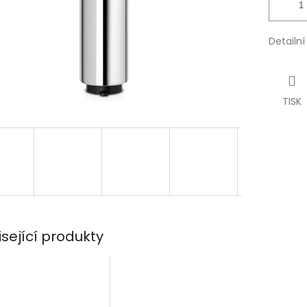
Detailn
TISK
isející produkty