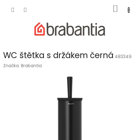
Přejít
NÁKUP
na
obsah
KOŠÍK
WC štětka s držákem černá
483349
Značka:
Brabantia