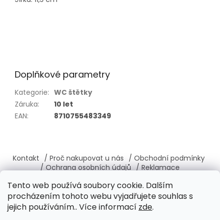
Doplňkové parametry
Kategorie
:
WC štětky
Záruka
:
10 let
EAN
:
8710755483349
Z
á
Kontakt
/ Proč nakupovat u nás
/ Obchodní podmínky
p
/ Ochrana osobních údajů
/ Reklamace
a
/ Výměna, vrácení zboží
/ O nás
/ Věrnostní program
Tento web používá soubory cookie. Dalším
t
procházením tohoto webu vyjadřujete souhlas s
í
jejich používáním.. Více informací
zde
.