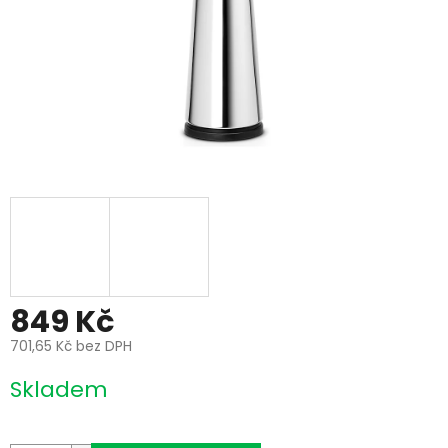
849 Kč
701,65 Kč bez DPH
Měrná
Skladem
cena: