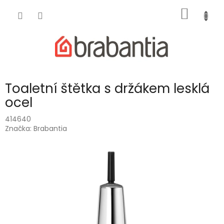
Přejít
NÁKUP
na
obsah
KOŠÍK
Toaletní štětka s držákem lesklá
ocel
414640
Značka:
Brabantia