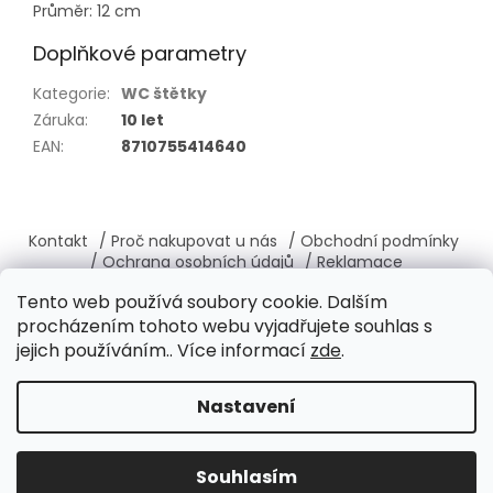
Průměr: 12 cm
Doplňkové parametry
Kategorie
:
WC štětky
Záruka
:
10 let
EAN
:
8710755414640
Z
á
Kontakt
/ Proč nakupovat u nás
/ Obchodní podmínky
p
/ Ochrana osobních údajů
/ Reklamace
a
/ Výměna, vrácení zboží
/ O nás
/ Věrnostní program
Tento web používá soubory cookie. Dalším
t
procházením tohoto webu vyjadřujete souhlas s
í
jejich používáním.. Více informací
zde
.
Vytvořil Shoptet
Nastavení
Copyright 2026
Brabantia-shop.cz
. Všechna práva
Souhlasím
vyhrazena.