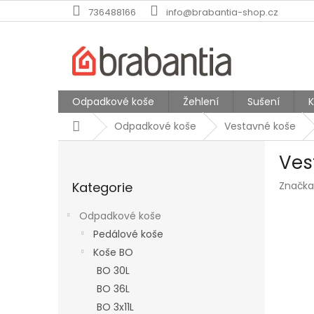
Přejít
736488166
info@brabantia-shop.cz
na
obsah
Odpadkové koše
Žehlení
Sušení
Domů
Odpadkové koše
Vestavné koše
P
Ves
o
Přeskočit
s
Kategorie
Značka
kategorie
t
r
Odpadkové koše
a
Pedálové koše
n
Koše BO
n
í
BO 30L
p
BO 36L
a
BO 3x11L