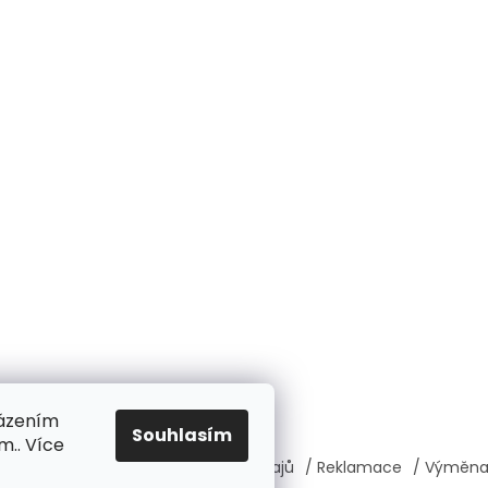
házením
Souhlasím
m.. Více
í podmínky
/ Ochrana osobních údajů
/ Reklamace
/ Výměna,