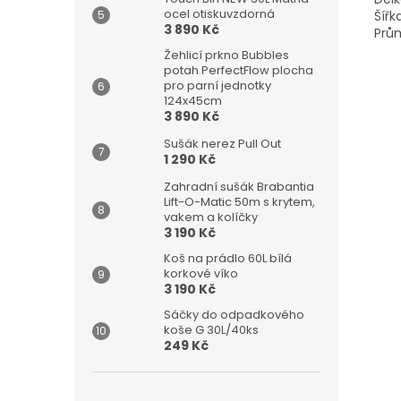
ocel otiskuvzdorná
Šířk
3 890 Kč
Prů
Žehlicí prkno Bubbles
potah PerfectFlow plocha
pro parní jednotky
124x45cm
3 890 Kč
Sušák nerez Pull Out
1 290 Kč
Zahradní sušák Brabantia
Lift-O-Matic 50m s krytem,
vakem a kolíčky
3 190 Kč
Koš na prádlo 60L bílá
korkové víko
3 190 Kč
Sáčky do odpadkového
koše G 30L/40ks
249 Kč