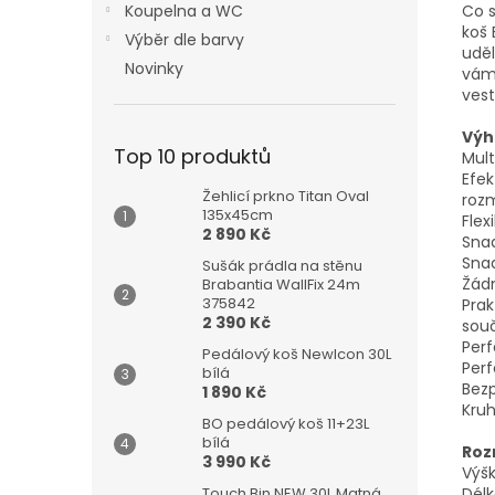
Co s
Koupelna a WC
koš 
Výběr dle barvy
uděl
Novinky
vám 
vest
Výh
Top 10 produktů
Mult
Efek
Žehlicí prkno Titan Oval
rozm
135x45cm
Flex
2 890 Kč
Snad
Snad
Sušák prádla na stěnu
Žádn
Brabantia WallFix 24m
375842
Prak
2 390 Kč
souč
Perf
Pedálový koš NewIcon 30L
Perf
bílá
Bezp
1 890 Kč
Kruh
BO pedálový koš 11+23L
bílá
Roz
3 990 Kč
Výšk
Délk
Touch Bin NEW 30L Matná