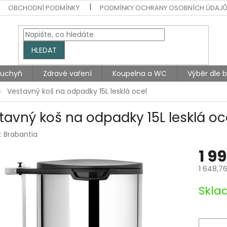
OBCHODNÍ PODMÍNKY
PODMÍNKY OCHRANY OSOBNÍCH ÚDAJ
HLEDAT
Kuchyň
Zdravé vaření
Koupelna a WC
Výběr dle 
Vestavný koš na odpadky 15L lesklá ocel
tavný koš na odpadky 15L lesklá oc
:
Brabantia
1 9
1 648,7
Měrná
Skla
cena: