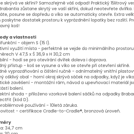
e skrývá ve skříni? Samozřejmě váš odpad! Praktický 15litrový v
Brabantia zůstane skrytý ve vaší skříni, dokud neotevřete dvířka.
áte, posune se dopředu a víko se automaticky otevře. Extra velk
poskytne dostatek prostoru k vyprázdnění lopatky bez rozlití. Pr
avný koš!
ody a vlastnosti
ifunkční - objem S (15 l).
tivní využití místa - perfektně se vejde do minimálního prostoru
ěrech V 47,5 x Š 36,9 x H 30,2 cm
ibilní - hodí se pro otevírání dvířek doleva i doprava.
ný přístup - koš se vysune a víko se otevře při otevření skříně.
né vyprazdňování a čištění ručně - odnímatelný vnitřní plastový
ý ošklivý obal - horní okraj skrývá sáček na odpadky, když je vík
tické zavěšení - montážní rám, návod a upevňovací materiál js
ástí balení.
ektní shoda - přiloženo vzorkové balení sáčků na odpadky Braba
ectFit (kód D).
roblémové používání - 10letá záruka.
ovitost - certifikace Cradle-to-Cradle®, bronzová úroveň.
měry
a: 34,7 cm
a: 30 cm