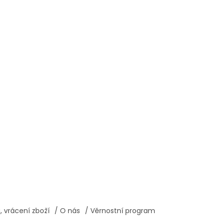
 vrácení zboží
/ O nás
/ Věrnostní program