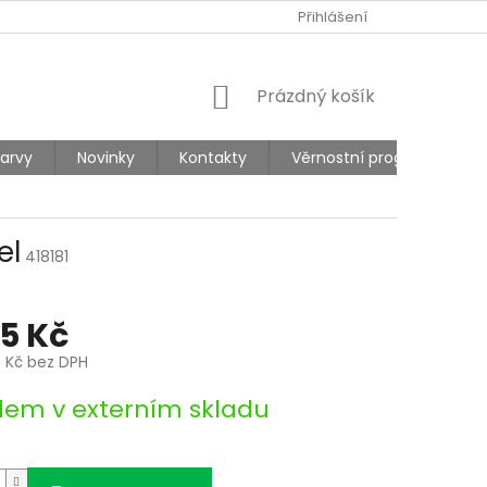
Ů
REKLAMACE
Přihlášení
NÁKUPNÍ
Prázdný košík
KOŠÍK
barvy
Novinky
Kontakty
Věrnostní program
el
418181
95 Kč
6 Kč bez DPH
dem v externím skladu