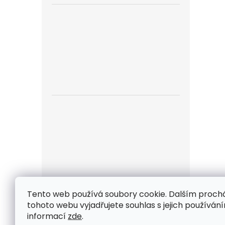
Tento web používá soubory cookie. Dalším proc
Z
tohoto webu vyjadřujete souhlas s jejich používání
á
informací
zde
.
Kontakt
/ Proč nakupovat u nás
/ Obchodn
p