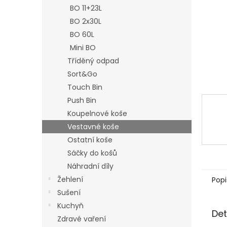
n
BO 11+23L
e
BO 2x30L
l
BO 60L
Mini BO
Tříděný odpad
Sort&Go
Touch Bin
Push Bin
Koupelnové koše
Vestavné koše
Ostatní koše
Sáčky do košů
Náhradní díly
Žehlení
Popi
Sušení
Kuchyň
Det
Zdravé vaření