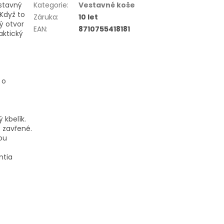
estavný
Kategorie
:
Vestavné koše
 Když to
Záruka
:
10 let
ý otvor
EAN
:
8710755418181
aktický
 o
 kbelík.
o zavřené.
ou
ntia