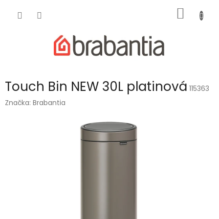
Přejít
NÁKUP
na
obsah
KOŠÍK
Touch Bin NEW 30L platinová
115363
Značka:
Brabantia