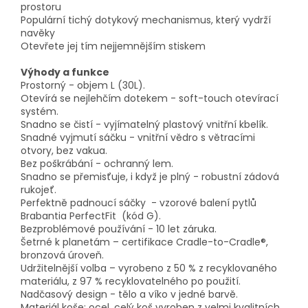
prostoru
Populární tichý dotykový mechanismus, který vydrží
navěky
Otevřete jej tím nejjemnějším stiskem
Výhody a funkce
Prostorný - objem L (30L).
Otevírá se nejlehčím dotekem - soft-touch otevírací
systém.
Snadno se čistí - vyjímatelný plastový vnitřní kbelík.
Snadné vyjmutí sáčku - vnitřní vědro s větracími
otvory, bez vakua.
Bez poškrábání - ochranný lem.
Snadno se přemisťuje, i když je plný - robustní zádová
rukojeť.
Perfektně padnoucí sáčky - vzorové balení pytlů
Brabantia PerfectFit (kód G).
Bezproblémové používání - 10 let záruka.
Šetrné k planetám – certifikace Cradle-to-Cradle®,
bronzová úroveň.
Udržitelnější volba – vyrobeno z 50 % z recyklovaného
materiálu, z 97 % recyklovatelného po použití.
Nadčasový design - tělo a víko v jedné barvě.
Materiál koše: ocel, celý koš vyroben z velmi kvalitních