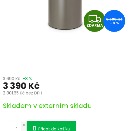
Z
3 690 Kč
–8 %
ZDARMA
D
A
R
M
A
3 690 Kč
–8 %
3 390 Kč
2 801,65 Kč bez DPH
Měrná
Skladem v externím skladu
cena:
Přidat do košíku