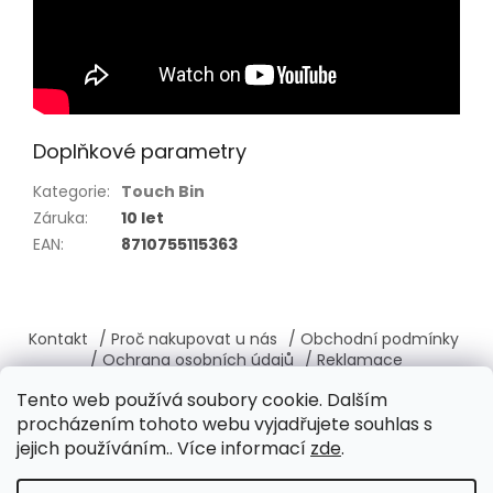
Doplňkové parametry
Kategorie
:
Touch Bin
Záruka
:
10 let
EAN
:
8710755115363
Z
á
Kontakt
/ Proč nakupovat u nás
/ Obchodní podmínky
p
/ Ochrana osobních údajů
/ Reklamace
a
/ Výměna, vrácení zboží
/ O nás
/ Věrnostní program
Tento web používá soubory cookie. Dalším
t
procházením tohoto webu vyjadřujete souhlas s
í
jejich používáním.. Více informací
zde
.
Vytvořil Shoptet