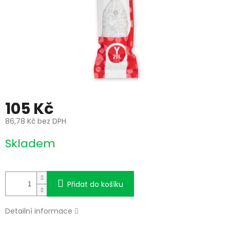
105 Kč
86,78 Kč bez DPH
Měrná
Skladem
cena:
Přidat do košíku
Detailní informace