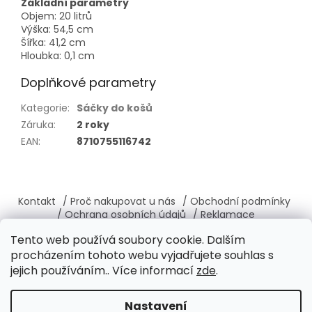
Základní parametry
Objem: 20 litrů
Výška: 54,5 cm
Šířka: 41,2 cm
Hloubka: 0,1 cm
Doplňkové parametry
Kategorie
:
Sáčky do košů
Záruka
:
2 roky
EAN
:
8710755116742
Z
á
Kontakt
/ Proč nakupovat u nás
/ Obchodní podmínky
p
/ Ochrana osobních údajů
/ Reklamace
a
/ Výměna, vrácení zboží
/ O nás
/ Věrnostní program
Tento web používá soubory cookie. Dalším
t
procházením tohoto webu vyjadřujete souhlas s
í
jejich používáním.. Více informací
zde
.
Vytvořil Shoptet
Nastavení