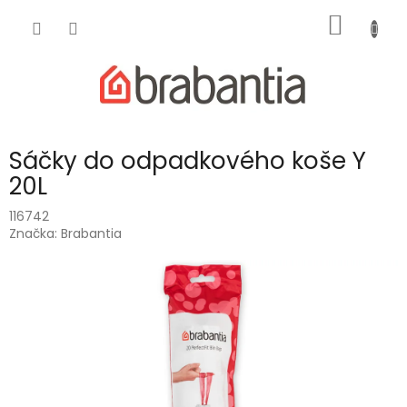
Přejít
NÁKUP
na
obsah
KOŠÍK
Sáčky do odpadkového koše Y
20L
116742
Značka:
Brabantia