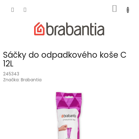
Přejít
NÁKUP
na
obsah
KOŠÍK
Sáčky do odpadkového koše C
12L
245343
Značka:
Brabantia