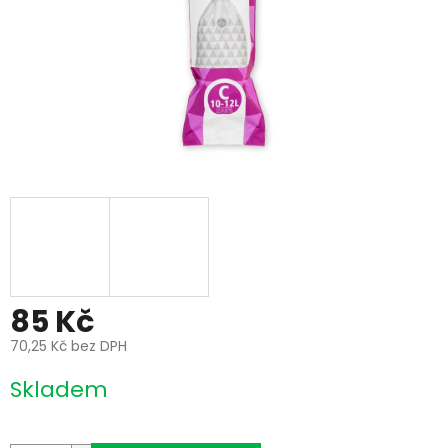
85 Kč
70,25 Kč bez DPH
Měrná
Skladem
cena: