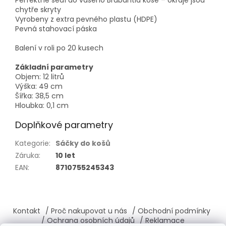
Perfektně sedí do vašeho Brabantia koše – okraje jsou
chytře skryty
Vyrobeny z extra pevného plastu (HDPE)
Pevná stahovací páska
Balení v roli po 20 kusech
Základní parametry
Objem: 12 litrů
Výška: 49 cm
Šířka: 38,5 cm
Hloubka: 0,1 cm
Doplňkové parametry
Kategorie
:
Sáčky do košů
Záruka
:
10 let
EAN
:
8710755245343
Z
á
Kontakt
/ Proč nakupovat u nás
/ Obchodní podmínky
p
/ Ochrana osobních údajů
/ Reklamace