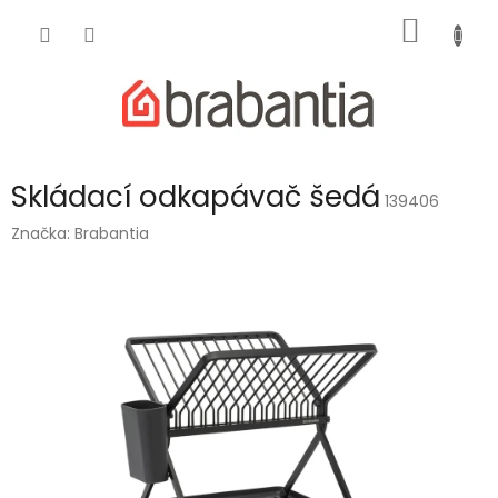
Přejít
NÁKUP
na
obsah
KOŠÍK
Skládací odkapávač šedá
139406
Značka:
Brabantia