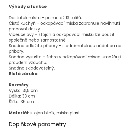
Výhody a funkce
Dostatek místa - pojme až 13 talířů.
Čistá kuchyň - odkapávací miska zabraňuje navlhnutí
pracovní desky.
Víceúčelový - stojan a odkapávací misku lze použít
společně nebo samostatně.
Snadno odložíte příbory - s odnímatelnou nádobou na
příbory.
Snadno vysušte - žebra v odkapávací misce umožňují
proudění vzduchu.
Snadno skladovatelný.
5letá záruka
Rozměry
Výška: 31,5 cm
Délka: 33 cm
Šířka: 36 cm
Materiál:
stojan hliník, miska plast
Doplňkové parametry