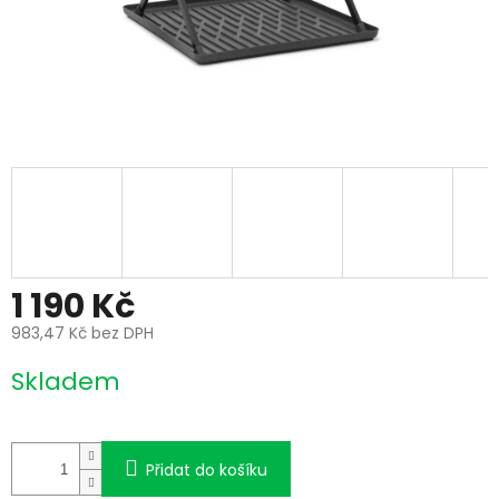
1 190 Kč
983,47 Kč bez DPH
Měrná
Skladem
cena:
Přidat do košíku