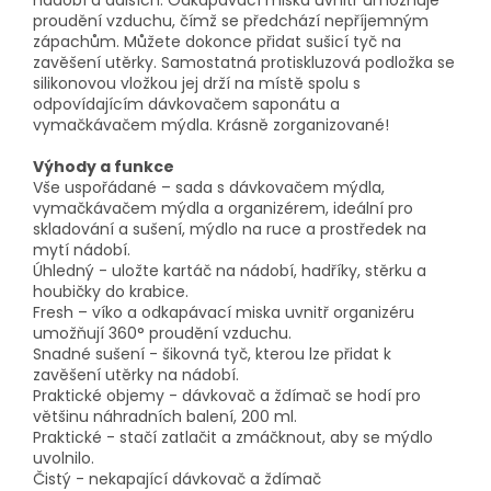
nádobí a dalších. Odkapávací miska uvnitř umožňuje
proudění vzduchu, čímž se předchází nepříjemným
zápachům. Můžete dokonce přidat sušicí tyč na
zavěšení utěrky. Samostatná protiskluzová podložka se
silikonovou vložkou jej drží na místě spolu s
odpovídajícím dávkovačem saponátu a
vymačkávačem mýdla. Krásně zorganizované!
Výhody a funkce
Vše uspořádané – sada s dávkovačem mýdla,
vymačkávačem mýdla a organizérem, ideální pro
skladování a sušení, mýdlo na ruce a prostředek na
mytí nádobí.
Úhledný - uložte kartáč na nádobí, hadříky, stěrku a
houbičky do krabice.
Fresh – víko a odkapávací miska uvnitř organizéru
umožňují 360° proudění vzduchu.
Snadné sušení - šikovná tyč, kterou lze přidat k
zavěšení utěrky na nádobí.
Praktické objemy - dávkovač a ždímač se hodí pro
většinu náhradních balení, 200 ml.
Praktické - stačí zatlačit a zmáčknout, aby se mýdlo
uvolnilo.
Čistý - nekapající dávkovač a ždímač