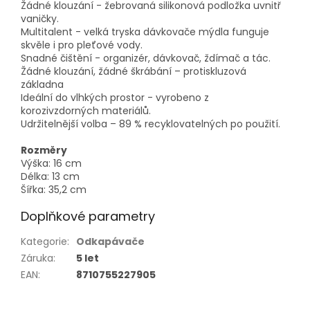
Žádné klouzání - žebrovaná silikonová podložka uvnitř
vaničky.
Multitalent - velká tryska dávkovače mýdla funguje
skvěle i pro pleťové vody.
Snadné čištění - organizér, dávkovač, ždímač a tác.
Žádné klouzání, žádné škrábání – protiskluzová
základna
Ideální do vlhkých prostor - vyrobeno z
korozivzdorných materiálů.
Udržitelnější volba – 89 % recyklovatelných po použití.
Rozměry
Výška: 16 cm
Délka: 13 cm
Šířka: 35,2 cm
Doplňkové parametry
Kategorie
:
Odkapávače
Záruka
:
5 let
EAN
:
8710755227905