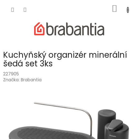
Přejít
NÁKUP
na
obsah
KOŠÍK
Kuchyňský organizér minerální
šedá set 3ks
227905
Značka:
Brabantia