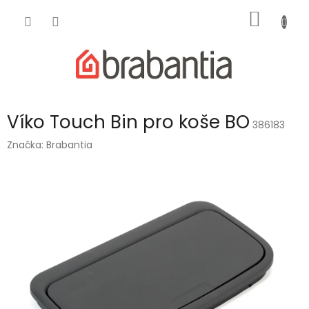
Přejít
NÁKUP
na
obsah
KOŠÍK
Víko Touch Bin pro koše BO
386183
Značka:
Brabantia