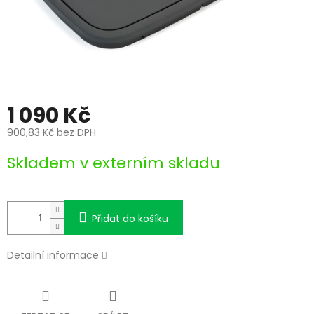
1 090 Kč
900,83 Kč bez DPH
Měrná
Skladem v externím skladu
cena:
Přidat do košíku
Detailní informace