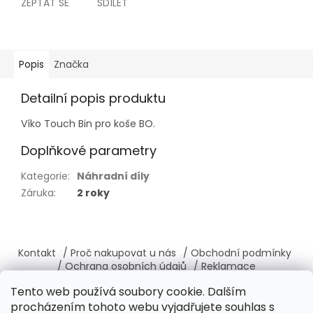
ZEPTAT SE
SDÍLET
Popis
Značka
Detailní popis produktu
Víko Touch Bin pro koše BO.
Doplňkové parametry
Kategorie
:
Náhradní díly
Záruka
:
2 roky
Z
á
Kontakt
/ Proč nakupovat u nás
/ Obchodní podmínky
p
/ Ochrana osobních údajů
/ Reklamace
a
/ Výměna, vrácení zboží
/ O nás
/ Věrnostní program
Tento web používá soubory cookie. Dalším
t
procházením tohoto webu vyjadřujete souhlas s
í