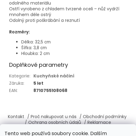
odolného materiálu
Ostří vyrobeno z chladem tvrzené oceli – nůž vydrží
mnohem déle ostrý
Odolný proti poškrábání a reznutí
Rozměry:
Délka: 32,5 cm
Šířka: 3,8 cm
Hloubka: 2 cm
Doplňkové parametry
Kategorie
:
Kuchyňské náčiní
Záruka
:
5 let
EAN
:
8710755108068
Z
á
Kontakt
/ Proč nakupovat u nás
/ Obchodní podmínky
p
/ Ochrana osobních údajů
/ Reklamace
a
/ Výměna, vrácení zboží
/ O nás
/ Věrnostní program
Tento web používá soubory cookie. Dalším
t