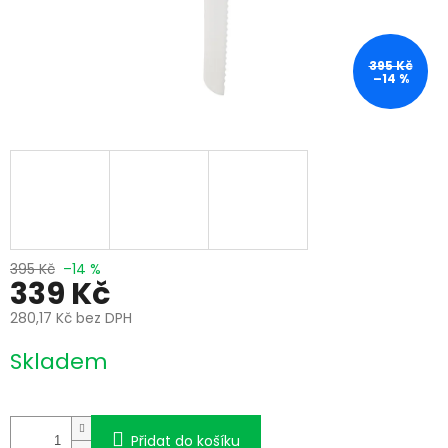
395 Kč
–14 %
395 Kč
–14 %
339 Kč
280,17 Kč bez DPH
Měrná
Skladem
cena:
Přidat do košíku