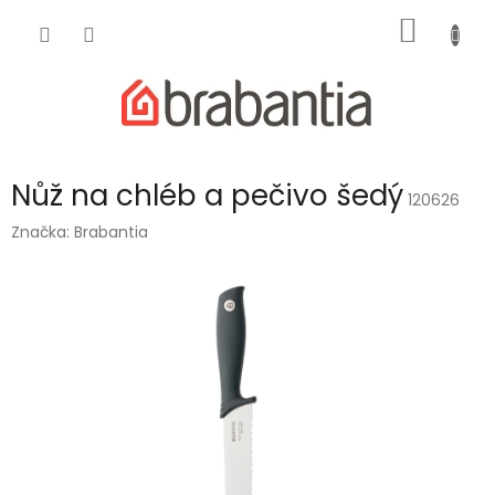
Přejít
NÁKUP
na
obsah
KOŠÍK
Nůž na chléb a pečivo šedý
120626
Značka:
Brabantia