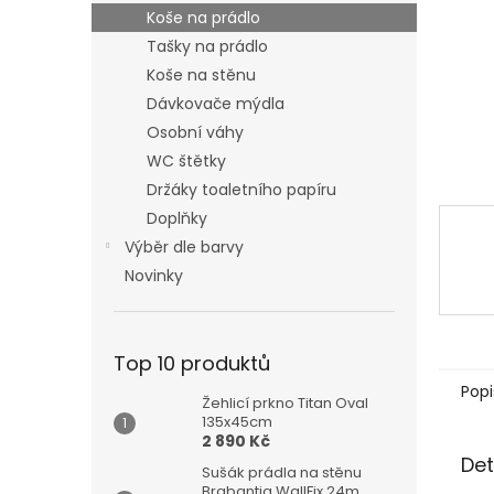
n
Koše na prádlo
e
Tašky na prádlo
l
Koše na stěnu
Dávkovače mýdla
Osobní váhy
WC štětky
Držáky toaletního papíru
Doplňky
Výběr dle barvy
Novinky
Top 10 produktů
Popi
Žehlicí prkno Titan Oval
135x45cm
2 890 Kč
Det
Sušák prádla na stěnu
Brabantia WallFix 24m