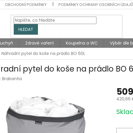
OBCHODNÍ PODMÍNKY
PODMÍNKY OCHRANY OSOBNÍCH ÚDAJ
HLEDAT
Kuchyň
Zdravé vaření
Koupelna a WC
Výběr dle 
Náhradní pytel do koše na prádlo BO 60L
radní pytel do koše na prádlo BO 
:
Brabantia
509
420,66 
Měrná
Skla
cena: