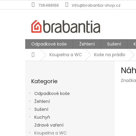
Přejít
736488166
info@brabantia-shop.cz
na
obsah
Odpadkové koše
Žehlení
Sušení
Domů
Koupelna a WC
Koše na prádlo
P
Náh
o
Přeskočit
s
Kategorie
Značka
kategorie
t
r
Odpadkové koše
a
Žehlení
n
Sušení
n
í
Kuchyň
p
Zdravé vaření
a
Koupelna a WC