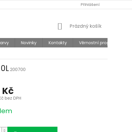
Ů
REKLAMACE
Přihlášení
NÁKUPNÍ
Prázdný košík
KOŠÍK
barvy
Novinky
Kontakty
Věrnostní program
60L
200700
 Kč
Kč bez DPH
dem