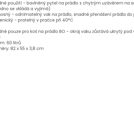
né použití - bavlněný pytel na prádlo s chytrým uzávěrem na s
dno se vkládá a vyjímá)
osný - odnímatelný vak na prádlo, snadné přenášení prádla do 
enický - pratelný v pračce při 40°C
né pouze pro koš na prádlo BO - okraj vaku zůstává ukrytý pod
e
m: 60 litrů
ěry: 82 x 55 x 3,8 cm