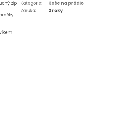
uchý zip
Kategorie
:
Koše na prádlo
Záruka
:
2 roky
pračky
 víkem