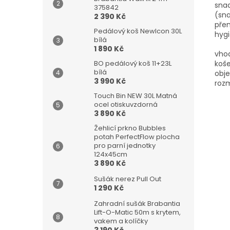
snad
375842
(sna
2 390 Kč
přen
Pedálový koš NewIcon 30L
hygi
bílá
1 890 Kč
vhod
koš
BO pedálový koš 11+23L
bílá
obje
3 990 Kč
rozm
Touch Bin NEW 30L Matná
ocel otiskuvzdorná
3 890 Kč
Žehlicí prkno Bubbles
potah PerfectFlow plocha
pro parní jednotky
124x45cm
3 890 Kč
Sušák nerez Pull Out
1 290 Kč
Zahradní sušák Brabantia
Lift-O-Matic 50m s krytem,
vakem a kolíčky