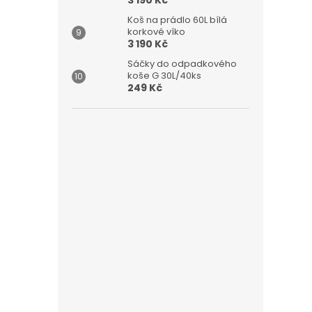
3 190 Kč
Koš na prádlo 60L bílá
korkové víko
3 190 Kč
Sáčky do odpadkového
koše G 30L/40ks
249 Kč