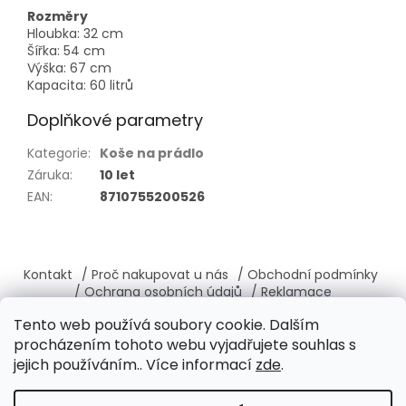
Rozměry
Hloubka: 32 cm
Šířka: 54 cm
Výška: 67 cm
Kapacita: 60 litrů
Doplňkové parametry
Kategorie
:
Koše na prádlo
Záruka
:
10 let
EAN
:
8710755200526
Z
á
Kontakt
/ Proč nakupovat u nás
/ Obchodní podmínky
p
/ Ochrana osobních údajů
/ Reklamace
a
/ Výměna, vrácení zboží
/ O nás
/ Věrnostní program
Tento web používá soubory cookie. Dalším
t
procházením tohoto webu vyjadřujete souhlas s
í
jejich používáním.. Více informací
zde
.
Vytvořil Shoptet