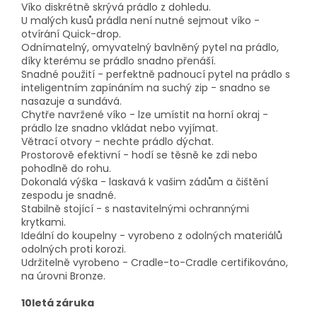
Víko diskrétně skrývá prádlo z dohledu.
U malých kusů prádla není nutné sejmout víko -
otvírání Quick-drop.
Odnímatelný, omyvatelný bavlněný pytel na prádlo,
díky kterému se prádlo snadno přenáší.
Snadné použití - perfektně padnoucí pytel na prádlo s
inteligentním zapínáním na suchý zip - snadno se
nasazuje a sundává.
Chytře navržené víko - lze umístit na horní okraj -
prádlo lze snadno vkládat nebo vyjímat.
Větrací otvory - nechte prádlo dýchat.
Prostorově efektivní - hodí se těsně ke zdi nebo
pohodlně do rohu.
Dokonalá výška - laskavá k vašim zádům a čištění
zespodu je snadné.
Stabilně stojící - s nastavitelnými ochrannými
krytkami.
Ideální do koupelny - vyrobeno z odolných materiálů
odolných proti korozi.
Udržitelně vyrobeno - Cradle-to-Cradle certifikováno,
na úrovni Bronze.
10letá záruka