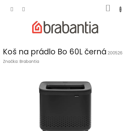
Přejít
NÁKUP
na
obsah
KOŠÍK
Koš na prádlo Bo 60L černá
200526
Značka:
Brabantia