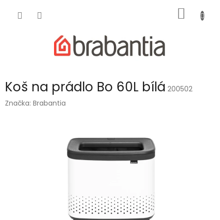
Přejít
NÁKUP
na
obsah
KOŠÍK
Koš na prádlo Bo 60L bílá
200502
Značka:
Brabantia