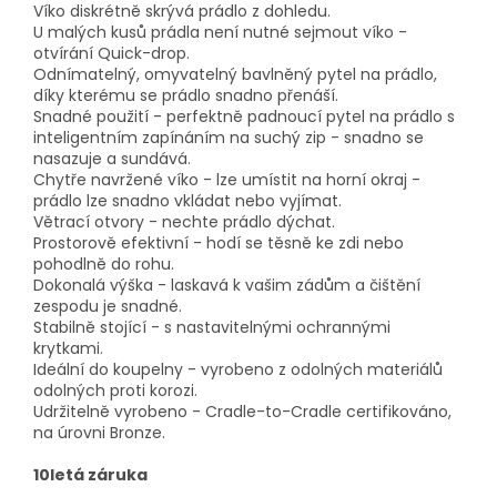
Víko diskrétně skrývá prádlo z dohledu.
U malých kusů prádla není nutné sejmout víko -
otvírání Quick-drop.
Odnímatelný, omyvatelný bavlněný pytel na prádlo,
díky kterému se prádlo snadno přenáší.
Snadné použití - perfektně padnoucí pytel na prádlo s
inteligentním zapínáním na suchý zip - snadno se
nasazuje a sundává.
Chytře navržené víko - lze umístit na horní okraj -
prádlo lze snadno vkládat nebo vyjímat.
Větrací otvory - nechte prádlo dýchat.
Prostorově efektivní - hodí se těsně ke zdi nebo
pohodlně do rohu.
Dokonalá výška - laskavá k vašim zádům a čištění
zespodu je snadné.
Stabilně stojící - s nastavitelnými ochrannými
krytkami.
Ideální do koupelny - vyrobeno z odolných materiálů
odolných proti korozi.
Udržitelně vyrobeno - Cradle-to-Cradle certifikováno,
na úrovni Bronze.
10letá záruka