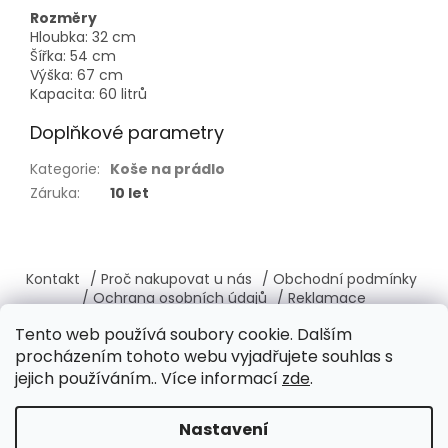
Rozměry
Hloubka: 32 cm
Šířka: 54 cm
Výška: 67 cm
Kapacita: 60 litrů
Doplňkové parametry
Kategorie
:
Koše na prádlo
Záruka
:
10 let
Z
á
Kontakt
/ Proč nakupovat u nás
/ Obchodní podmínky
p
/ Ochrana osobních údajů
/ Reklamace
a
/ Výměna, vrácení zboží
/ O nás
/ Věrnostní program
Tento web používá soubory cookie. Dalším
t
procházením tohoto webu vyjadřujete souhlas s
í
jejich používáním.. Více informací
zde
.
Vytvořil Shoptet
Nastavení