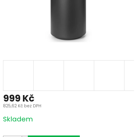
999 Kč
825,62 Kč bez DPH
Měrná
Skladem
cena: