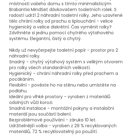
místnosti vašeho domu s tímto minimalisticým
Brabantia MindSet dávkovačem toaletních rolek. S
radostí udrží 2 náhradní toaletní rolky. Jeho uzavřené
tělo chrání rolky od prachu a šplouchání - velice
hygienický a velice diskrétní. Čas vyměnit rolky?
Zdvihněte si jednu pomocí chytrého výtahového
systému. Elegantní, čistý a chytrý.
Nikdy už nevyčerpejte toaletní papír - prostor pro 2
náhradní rolky.
Snadný - chytrý výtahový systém s velikým otvorem
pro rolky všech standardních velikostí.
Hygienický - chrání náhradní rolky před prachem a
pocákáním.
Flexibilní - pověste ho na stěnu nebo umístěte na
podlahu.
Ideální pro vlhké prostory - vyroben z materiálů
odolných vůči korozi.
Snadná instalace - montážní pokyny a instalační
materiál jsou součástí balení.
Bezproblémové používání - záruka 10 let.
Udržitelnější volba - vyroben z 29 % recyklovaných
materiálů, 72 % recyklovatelný po použití.