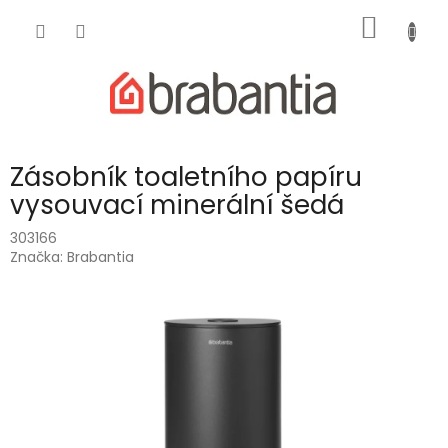
Přejít
NÁKUP
na
obsah
KOŠÍK
Zásobník toaletního papíru
vysouvací minerální šedá
303166
Značka:
Brabantia