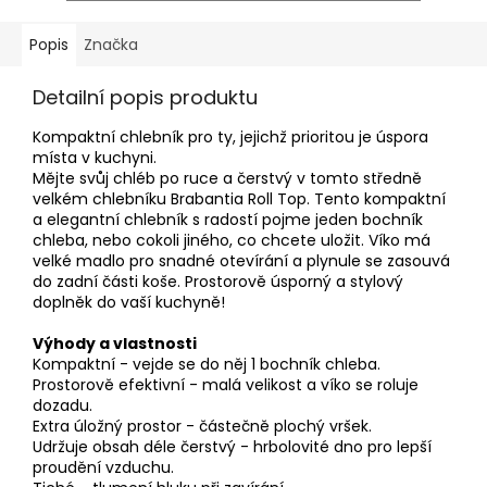
Popis
Značka
Detailní popis produktu
Kompaktní chlebník pro ty, jejichž prioritou je úspora
místa v kuchyni.
Mějte svůj chléb po ruce a čerstvý v tomto středně
velkém chlebníku Brabantia Roll Top. Tento kompaktní
a elegantní chlebník s radostí pojme jeden bochník
chleba, nebo cokoli jiného, ​​co chcete uložit. Víko má
velké madlo pro snadné otevírání a plynule se zasouvá
do zadní části koše. Prostorově úsporný a stylový
doplněk do vaší kuchyně!
Výhody a vlastnosti
Kompaktní - vejde se do něj 1 bochník chleba.
Prostorově efektivní - malá velikost a víko se roluje
dozadu.
Extra úložný prostor - částečně plochý vršek.
Udržuje obsah déle čerstvý - hrbolovité dno pro lepší
proudění vzduchu.