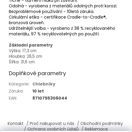
Tiché - tlumení hluku při zavírání.
Odolná - vyrobena z materiálů odolných proti korozi.
Bezproblémové používání - 10letá záruka.
Cirkulární etika - certifikace Cradle-to-Cradle®,
bronzová úroveň.
Udržitelnější volba - vyrobeno z 38 % recyklovaného
materiálu, 97 % recyklovatelných po použití.
Základní parametry
Výška: 17,3 cm
Hloubka: 26,5 cm
Šířka: 31,6 cm
Doplňkové parametry
Kategorie
:
Chlebníky
Záruka
:
10 let
EAN
:
8710755306044
Z
á
Kontakt
/ Proč nakupovat u nás
/ Obchodní podmínky
p
/ Ochrana osobních údajů
/ Reklamace