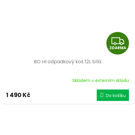
Z
ZDARMA
D
BO HI odpadkový koš 12L bílá
A
R
Skladem v externím skladu
M
1 490 Kč
Do košíku
A