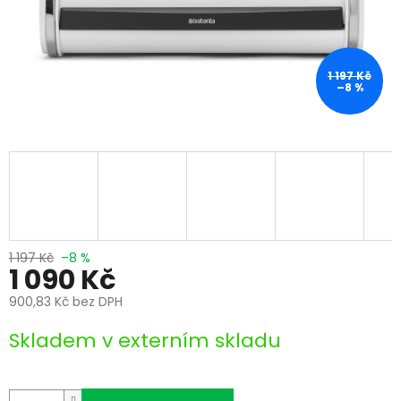
1 197 Kč
–8 %
1 197 Kč
–8 %
1 090 Kč
900,83 Kč bez DPH
Měrná
Skladem v externím skladu
cena: