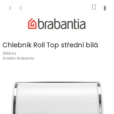
Přejít
NÁKUP
na
obsah
KOŠÍK
Chlebník Roll Top střední bílá
306044
Značka:
Brabantia