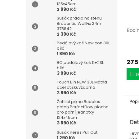
135x45cm
2 890 Kč
Sušák prádla na stěnu
Brabantia WallFix 24m
375842
Box 
2 390 Kč
Pedálový koš NewIcon 30L
bílá
1 890 Kč
275
BO pedálový koš 11+23L
bílá
3 990 Kč
D
Touch Bin NEW 30L Matná
ocel otiskuvzdorná
3 890 Kč
Popi
Žehlicí prkno Bubbles
potah PerfectFlow plocha
pro parní jednotky
124x45cm
Det
3 890 Kč
Sušák nerez Pull Out
Levn
1 290 Kč