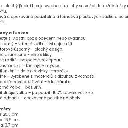
o plochý jídelní box je vyroben tak, aby se vešel do každé tašky
ohu.
ová a opakovaně použitelná alternativa plastových sáčků a bal
dů.
ody a funkce
este si vlastní box s obědem nebo svačinou.
tranný - střední velikost M objem 1,1L
torově úsporný - plochý design.
ě uzamčeno - víko s klipy.
é rozlití - bezpečné zaklapnutí.
no se čistí - lze mýt v myčce.
ifunkční - do mikrovlnky i mrazáku.
né - vyrobené z materiálů s dlouhou životností.
roblémové používání - 5 let záruka.
omá volba – bez BPA.
itelnější volba – po použití 100% recyklovatelné.
ě odpadu – opakovaně použitelné obaly
měry
a: 25,5 cm
a: 16,6 cm
a: 3,7 cm