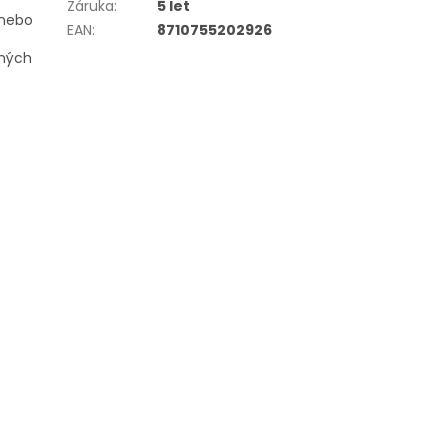
Záruka
:
5 let
 nebo
EAN
:
8710755202926
ených