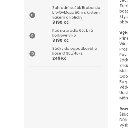
věc.
Tent
Zahradní sušák Brabantia
bat
Lift-O-Matic 50m s krytem,
Styl
vakem a kolíčky
obě
3 190 Kč
Koš na prádlo 60L bílá
Výh
korkové víko
Přin
3 190 Kč
Všes
Sáčky do odpadkového
Pros
koše G 30L/40ks
Pevn
249 Kč
Žádn
Snad
Mult
Odol
Bezp
Věd
Udrž
Mén
Roz
Šířk
Délk
Výšk