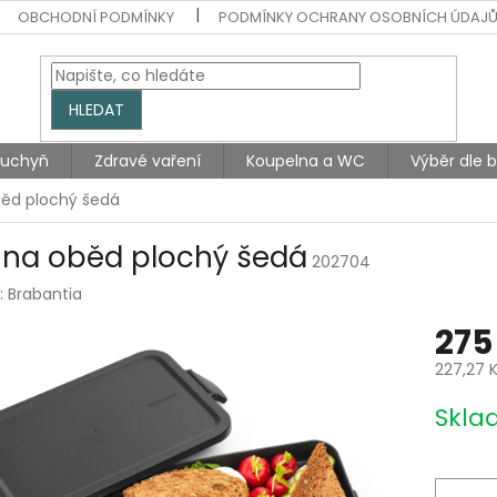
OBCHODNÍ PODMÍNKY
PODMÍNKY OCHRANY OSOBNÍCH ÚDAJ
HLEDAT
Kuchyň
Zdravé vaření
Koupelna a WC
Výběr dle 
běd plochý šedá
 na oběd plochý šedá
202704
:
Brabantia
275
227,27 
Měrná
Skla
cena: