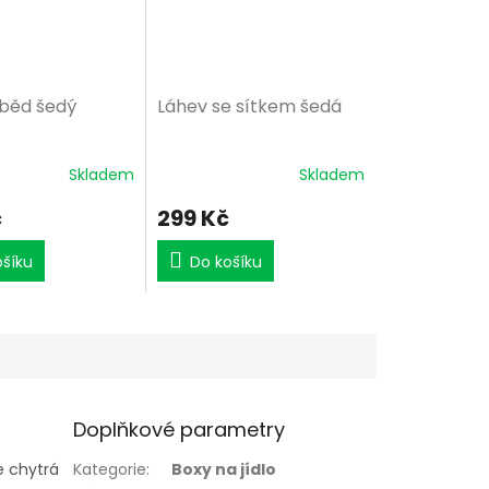
oběd šedý
Láhev se sítkem šedá
Skladem
Skladem
č
299 Kč
ošíku
Do košíku
Doplňkové parametry
je chytrá
Kategorie
:
Boxy na jídlo