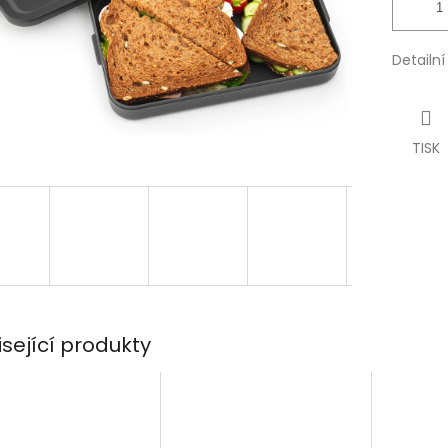
Detailn
TISK
isející produkty