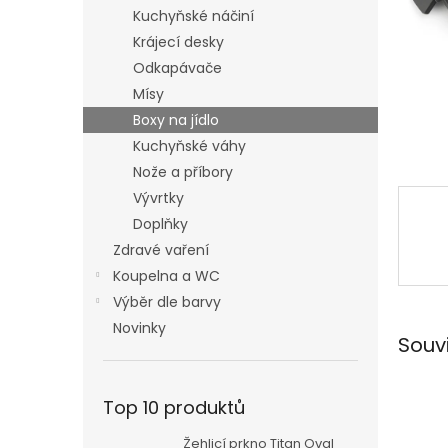
n
Kuchyňské náčiní
e
Krájecí desky
l
Odkapávače
Mísy
Boxy na jídlo
Kuchyňské váhy
Nože a příbory
Vývrtky
Doplňky
Zdravé vaření
Koupelna a WC
Výběr dle barvy
Novinky
Souv
Top 10 produktů
Žehlicí prkno Titan Oval