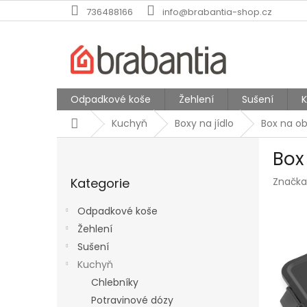
Přejít
736488166
info@brabantia-shop.cz
na
obsah
Odpadkové koše
Žehlení
Sušení
Domů
Kuchyň
Boxy na jídlo
Box na o
P
Box
o
Přeskočit
s
Kategorie
Značka
kategorie
t
r
Odpadkové koše
a
Žehlení
n
Sušení
n
í
Kuchyň
p
Chlebníky
a
Potravinové dózy