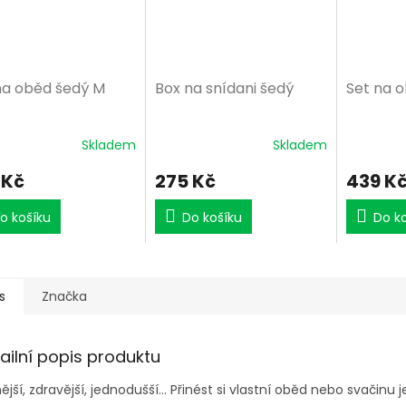
na oběd šedý M
Box na snídani šedý
Set na 
Skladem
Skladem
 Kč
275 Kč
439 K
o košíku
Do košíku
Do k
s
Značka
ailní popis produktu
ější, zdravější, jednodušší… Přinést si vlastní oběd nebo svačinu 